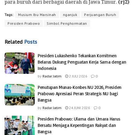
para buruh dari berbagai daerah di Jawa Timur.
(rj2)
Tags:
Musium Ibu Marsinah
nganjuk
Perjuangan Buruh
Presiden Prabowo
Simbol Penghormatan
Related
Posts
Presiden Lukashenko Tekankan Komitmen
Belarus Dukung Penguatan Kerja Sama dengan
Indonesia
by
Radar Jatim
2 JULI 2026
0
Penutupan Munas-Konbes NU 2026, Presiden
Prabowo Apresiasi Peran Strategis NU bagi
Bangsa
by
Radar Jatim
24 JUNI 2026
0
Presiden Prabowo: Ulama dan Umara Harus
Bersatu Menjaga Kepentingan Rakyat dan
Bangsa