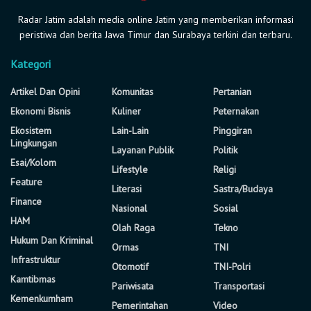
Radar Jatim adalah media online Jatim yang memberikan informasi
peristiwa dan berita Jawa Timur dan Surabaya terkini dan terbaru.
Kategori
Artikel Dan Opini
Komunitas
Pertanian
Ekonomi Bisnis
Kuliner
Peternakan
Ekosistem
Lain-Lain
Pinggiran
Lingkungan
Layanan Publik
Politik
Esai/Kolom
Lifestyle
Religi
Feature
Literasi
Sastra/Budaya
Finance
Nasional
Sosial
HAM
Olah Raga
Tekno
Hukum Dan Kriminal
Ormas
TNI
Infrastruktur
Otomotif
TNI-Polri
Kamtibmas
Pariwisata
Transportasi
Kemenkumham
Pemerintahan
Video