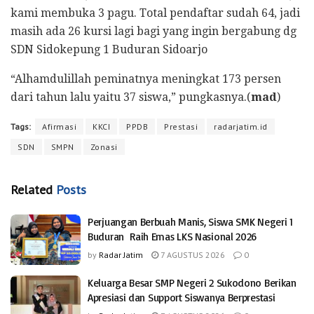
kami membuka 3 pagu. Total pendaftar sudah 64, jadi
masih ada 26 kursi lagi bagi yang ingin bergabung dg
SDN Sidokepung 1 Buduran Sidoarjo
“Alhamdulillah peminatnya meningkat 173 persen
dari tahun lalu yaitu 37 siswa,” pungkasnya.(
mad
)
Tags:
Afirmasi
KKCI
PPDB
Prestasi
radarjatim.id
SDN
SMPN
Zonasi
Related
Posts
Perjuangan Berbuah Manis, Siswa SMK Negeri 1
Buduran Raih Emas LKS Nasional 2026
by
Radar Jatim
7 AGUSTUS 2026
0
Keluarga Besar SMP Negeri 2 Sukodono Berikan
Apresiasi dan Support Siswanya Berprestasi