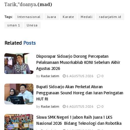
Tarik,”doanya
.(mad)
Tags:
Internasional
Juara
Karate
Medali
radarjatim.id
sman 1
Unesa
Related
Posts
Disporapar Sidoarjo Dorong Percepatan
Pelaksanaan Musorkablub KONI Sebelum Akhir
Agustus 2026
by
Radar Jatim
6 AGUSTUS 2026
0
Bupati Sidoarjo Akan Perketat Aturan
Penggunaan Sound Horeg dan Iuran Peringatan
HUT RI
by
Radar Jatim
6 AGUSTUS 2026
0
Siswa SMK Negeri 1 Jabon Raih Juara 1 LKS
Nasional 2026 Bidang Teknologi dan Robotika