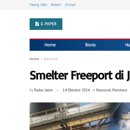
Pasang Iklan
Redaksi
Contact
E-PAPER
Home
Bisnis
Hu
Home
Nasional
Smelter Freeport di J
by
Radar Jatim
14 Oktober 2024
in
Nasional
,
Peristiwa