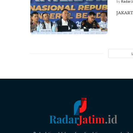
by
Radar 
JAKARTA