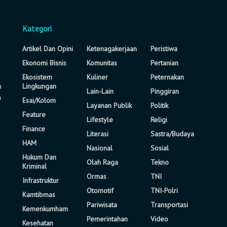
Kategori
Artikel Dan Opini
Ketenagakerjaan
Peristiwa
Ekonomi Bisnis
Komunitas
Pertanian
Ekosistem
Kuliner
Peternakan
n
Lingkungan
Lain-Lain
Pinggiran
a
Esai/Kolom
Layanan Publik
Politik
Feature
Lifestyle
Religi
Finance
Literasi
Sastra/Budaya
HAM
Nasional
Sosial
Hukum Dan
Olah Raga
Tekno
Kriminal
Ormas
TNI
Infrastruktur
Otomotif
TNI-Polri
Kamtibmas
Pariwisata
Transportasi
Kemenkumham
Pemerintahan
Video
Kesehatan