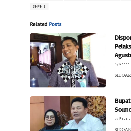
SMPN 1
Related
Posts
Dispo
Pelak
Agust
by
Radar 
SIDOARJ
Bupat
Sound
by
Radar 
SIDOARJ