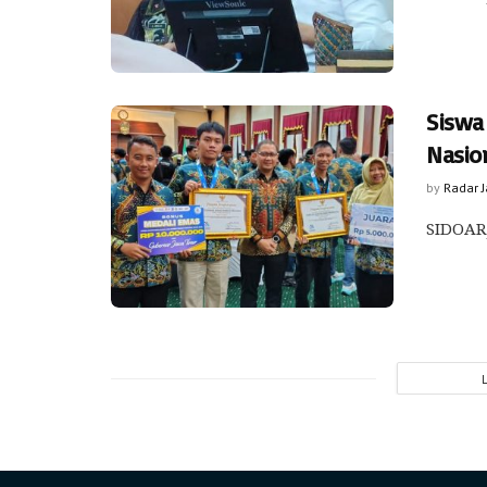
Siswa 
Nasio
by
Radar 
SIDOARJ