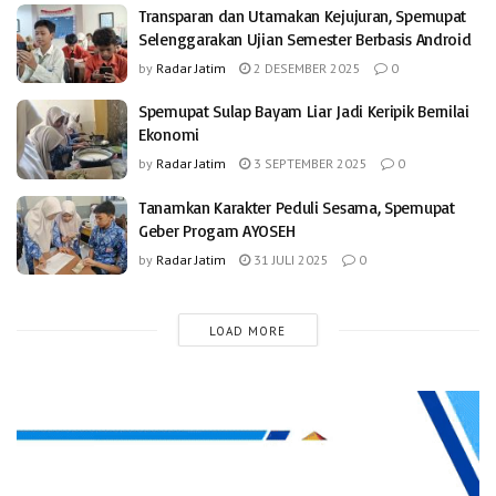
Transparan dan Utamakan Kejujuran, Spemupat
Selenggarakan Ujian Semester Berbasis Android
by
Radar Jatim
2 DESEMBER 2025
0
Spemupat Sulap Bayam Liar Jadi Keripik Bernilai
Ekonomi
by
Radar Jatim
3 SEPTEMBER 2025
0
Tanamkan Karakter Peduli Sesama, Spemupat
Geber Progam AYOSEH
by
Radar Jatim
31 JULI 2025
0
LOAD MORE