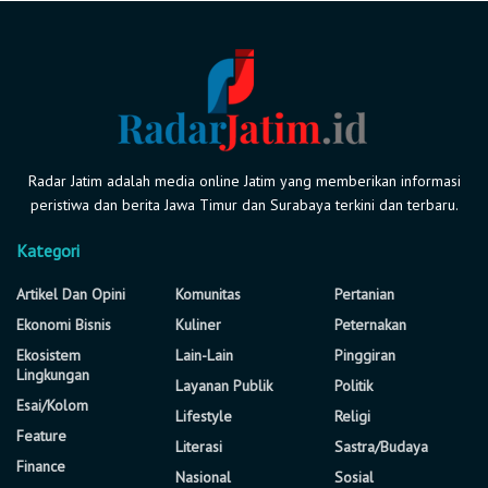
Radar Jatim adalah media online Jatim yang memberikan informasi
peristiwa dan berita Jawa Timur dan Surabaya terkini dan terbaru.
Kategori
Artikel Dan Opini
Komunitas
Pertanian
Ekonomi Bisnis
Kuliner
Peternakan
Ekosistem
Lain-Lain
Pinggiran
Lingkungan
Layanan Publik
Politik
Esai/Kolom
Lifestyle
Religi
Feature
Literasi
Sastra/Budaya
Finance
Nasional
Sosial