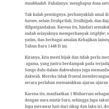
muakkadah
. Pahalanya: menghapus dosa satu
Tak kalah pentingnya, perbanyaklah amal 
haram
, selain Dzulqa’dah, Dzulhijjah, dan Ra
dilipatgandakan. Karena itu, hindari semak
sudah selayaknya memperbanyak
istighfar
,
yatim, dan berbagai amalan Kebajikan lainn
Tahun Baru 1448 H ini.
Kiranya, kita mesti bijak dan tidak perlu m
agama, yang justru berdampak pada terjadi
Songo dulu dalam dakwahnya juga memanfaat
dakwah. Mereka tidak frontal memberangus 
secara perlahan memasukkan ajaran-ajaran 
Karena itu, manfaatkan 1 Muharram sebagai
dengan aura mistis Suro, sehingga lupa taku
lupa merawat hati dari sikap dan laku iri, de