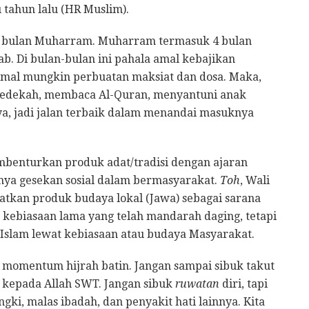
 tahun lalu (HR Muslim).
di bulan Muharram. Muharram termasuk 4 bulan
jab. Di bulan-bulan ini pahala amal kebajikan
simal mungkin perbuatan maksiat dan dosa. Maka,
 sedekah, membaca Al-Quran, menyantuni anak
ya, jadi jalan terbaik dalam menandai masuknya
embenturkan produk adat/tradisi dengan ajaran
nya gesekan sosial dalam bermasyarakat.
Toh
, Wali
kan produk budaya lokal (Jawa) sebagai sarana
kebiasaan lama yang telah mandarah daging, tetapi
Islam lewat kebiasaan atau budaya Masyarakat.
 momentum hijrah batin. Jangan sampai sibuk takut
t kepada Allah SWT. Jangan sibuk
ruwatan
diri, tapi
ngki, malas ibadah, dan penyakit hati lainnya. Kita