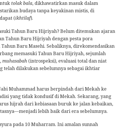
untuk
tolak bala
, dikhawatirkan masuk dalam
starikan budaya tanpa keyakinan mistis, di
dapat (
ikhtilaf
).
suki Tahun Baru Hijriyah? Belum ditemukan ajaran
n Tahun Baru Hijriyah dengan pesta pora
n Tahun Baru Masehi. Sebaliknya, direkomendasikan
rbang memasuki Tahun Baru Hijriyah, sejumlah
,
muhasabah
(introspeksi), evaluasi total dan niat
ng telah dilakukan sebelumnya sebagai ikhtiar
u Nabi Muhammad harus berpindah dari Mekah ke
isi yang tidak kondusif di Mekah. Sekarang, yang
harus hijrah dari kebiasaan buruk ke jalan kebaikan,
tasnya—menjadi lebih baik dari era sebelumnya.
Asyura pada 10 Muharram. Ini amalan sunnah