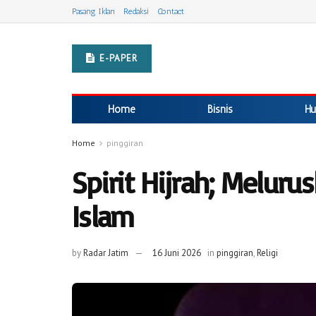
Pasang Iklan
Redaksi
Contact
E-PAPER
Home
Bisnis
Hu
Home
pinggiran
Spirit Hijrah; Melur
Islam
by
Radar Jatim
16 Juni 2026
in
pinggiran
,
Religi