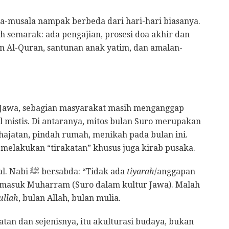
ala-musala nampak berbeda dari hari-hari biasanya.
h semarak: ada pengajian, prosesi doa akhir dan
an Al-Quran, santunan anak yatim, dan amalan-
a Jawa, sebagian masyarakat masih menganggap
 mistis. Di antaranya, mitos bulan Suro merupakan
hajatan, pindah rumah, menikah pada bulan ini.
 melakukan “tirakatan” khusus juga kirab pusaka.
Faktanya, dalam Islam tidak dikenal bulan sial. Nabi ﷺ bersabda: “Tidak ada
tiyarah
/anggapan
termasuk Muharram (Suro dalam kultur Jawa). Malah
ullah
, bulan Allah, bulan mulia.
atan dan sejenisnya, itu akulturasi budaya, bukan