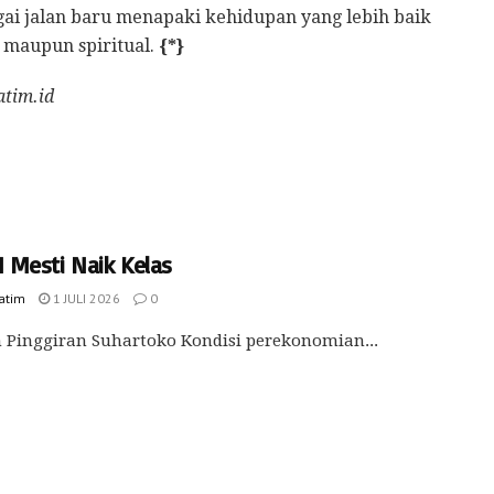
gai jalan baru menapaki kehidupan yang lebih baik
l maupun spiritual.
{*}
atim.id
Mesti Naik Kelas
Jatim
1 JULI 2026
0
 Pinggiran Suhartoko Kondisi perekonomian...