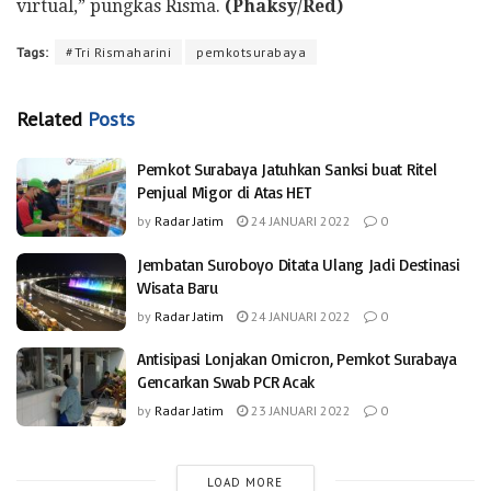
virtual,” pungkas Risma.
(Phaksy/Red)
Tags:
#Tri Rismaharini
pemkotsurabaya
Related
Posts
Pemkot Surabaya Jatuhkan Sanksi buat Ritel
Penjual Migor di Atas HET
by
Radar Jatim
24 JANUARI 2022
0
Jembatan Suroboyo Ditata Ulang Jadi Destinasi
Wisata Baru
by
Radar Jatim
24 JANUARI 2022
0
Antisipasi Lonjakan Omicron, Pemkot Surabaya
Gencarkan Swab PCR Acak
by
Radar Jatim
23 JANUARI 2022
0
LOAD MORE