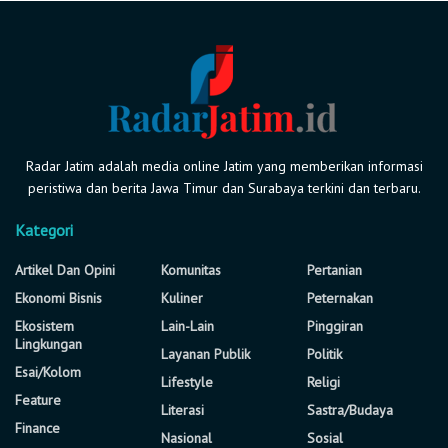
Radar Jatim adalah media online Jatim yang memberikan informasi
peristiwa dan berita Jawa Timur dan Surabaya terkini dan terbaru.
Kategori
Artikel Dan Opini
Komunitas
Pertanian
Ekonomi Bisnis
Kuliner
Peternakan
Ekosistem
Lain-Lain
Pinggiran
Lingkungan
Layanan Publik
Politik
Esai/Kolom
Lifestyle
Religi
Feature
Literasi
Sastra/Budaya
Finance
Nasional
Sosial