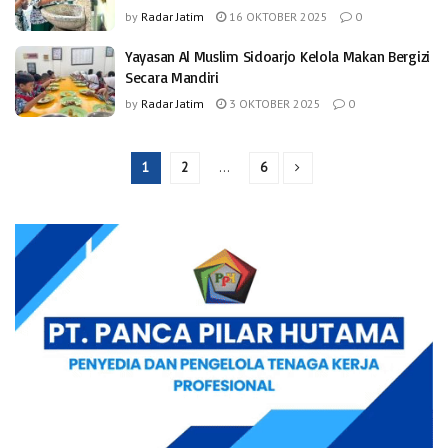
by
Radar Jatim
16 OKTOBER 2025
0
Yayasan Al Muslim Sidoarjo Kelola Makan Bergizi
Secara Mandiri
by
Radar Jatim
3 OKTOBER 2025
0
1
2
…
6