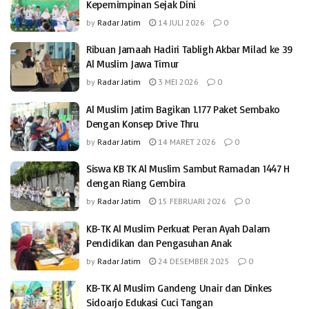
Kepemimpinan Sejak Dini
by
Radar Jatim
14 JULI 2026
0
Ribuan Jamaah Hadiri Tabligh Akbar Milad ke 39
Al Muslim Jawa Timur
by
Radar Jatim
3 MEI 2026
0
Al Muslim Jatim Bagikan 1.177 Paket Sembako
Dengan Konsep Drive Thru
by
Radar Jatim
14 MARET 2026
0
Siswa KB TK Al Muslim Sambut Ramadan 1447 H
dengan Riang Gembira
by
Radar Jatim
15 FEBRUARI 2026
0
KB-TK Al Muslim Perkuat Peran Ayah Dalam
Pendidikan dan Pengasuhan Anak
by
Radar Jatim
24 DESEMBER 2025
0
KB-TK Al Muslim Gandeng Unair dan Dinkes
Sidoarjo Edukasi Cuci Tangan