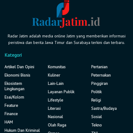
Radar Jatim adalah media online Jatim yang memberikan informasi
peristiwa dan berita Jawa Timur dan Surabaya terkini dan terbaru.
Kategori
Artikel Dan Opini
Komunitas
Pertanian
Ekonomi Bisnis
Kuliner
Peternakan
Ekosistem
Lain-Lain
Pinggiran
Lingkungan
Layanan Publik
Politik
Esai/Kolom
Lifestyle
Religi
Feature
Literasi
Sastra/Budaya
Finance
Nasional
Sosial
HAM
Olah Raga
Tekno
Hukum Dan Kriminal