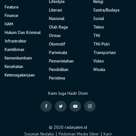
Lifestyle
Religi
Feature
Literasi
Sastra/Budaya
Finance
Nasional
Sosial
HAM
Olah Raga
Tekno
Hukum Dan Kriminal
Ormas
TNI
Infrastruktur
Otomotif
TNI-Polri
Kamtibmas
Pariwisata
Transportasi
Kemenkumham
Pemerintahan
Video
Kesehatan
Pendidikan
Wisata
Ketenagakerjaan
Peristiwa
Kami Juga Hadir Disini
© 2020 radarjatim.id
Susunan Redaksi
∣
Pedoman Media Siber
∣
Karir