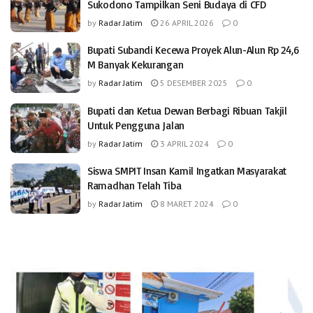
Sukodono Tampilkan Seni Budaya di CFD
by
Radar Jatim
26 APRIL 2026
0
Bupati Subandi Kecewa Proyek Alun-Alun Rp 24,6
M Banyak Kekurangan
by
Radar Jatim
5 DESEMBER 2025
0
Bupati dan Ketua Dewan Berbagi Ribuan Takjil
Untuk Pengguna Jalan
by
Radar Jatim
3 APRIL 2024
0
Siswa SMPIT Insan Kamil Ingatkan Masyarakat
Ramadhan Telah Tiba
by
Radar Jatim
8 MARET 2024
0