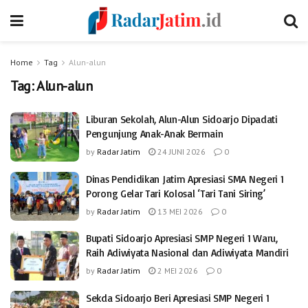
Home
Tag
Alun-alun
Tag:
Alun-alun
Liburan Sekolah, Alun-Alun Sidoarjo Dipadati
Pengunjung Anak-Anak Bermain
by
Radar Jatim
24 JUNI 2026
0
Dinas Pendidikan Jatim Apresiasi SMA Negeri 1
Porong Gelar Tari Kolosal ‘Tari Tani Siring’
by
Radar Jatim
13 MEI 2026
0
Bupati Sidoarjo Apresiasi SMP Negeri 1 Waru,
Raih Adiwiyata Nasional dan Adiwiyata Mandiri
by
Radar Jatim
2 MEI 2026
0
Sekda Sidoarjo Beri Apresiasi SMP Negeri 1