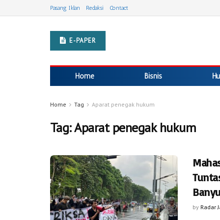
Pasang Iklan
Redaksi
Contact
E-PAPER
Home
Bisnis
Hu
Home
Tag
Aparat penegak hukum
Tag:
Aparat penegak hukum
Mahas
Tunta
Bany
by
Radar 