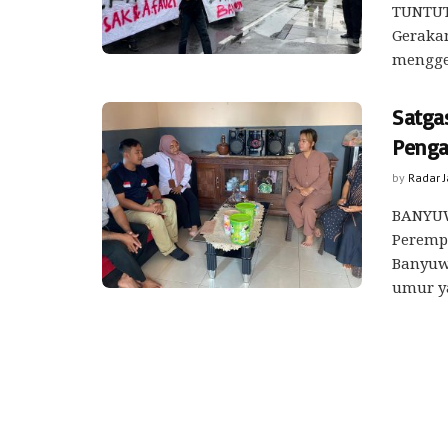
TUNTUT
Geraka
menggel
Satga
Penga
by
Radar 
BANYUW
Peremp
Banyuw
umur ya