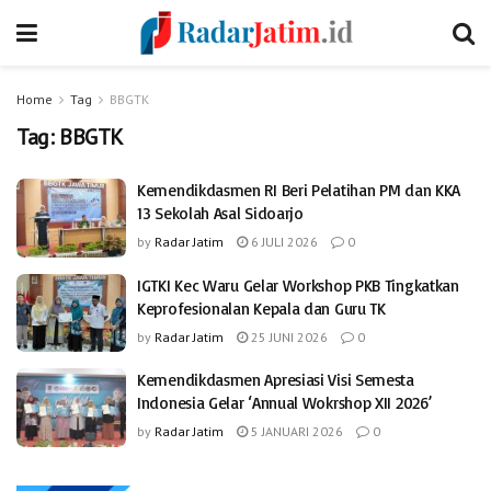
Home
Tag
BBGTK
Tag:
BBGTK
Kemendikdasmen RI Beri Pelatihan PM dan KKA
13 Sekolah Asal Sidoarjo
by
Radar Jatim
6 JULI 2026
0
IGTKI Kec Waru Gelar Workshop PKB Tingkatkan
Keprofesionalan Kepala dan Guru TK
by
Radar Jatim
25 JUNI 2026
0
Kemendikdasmen Apresiasi Visi Semesta
Indonesia Gelar ‘Annual Wokrshop XII 2026’
by
Radar Jatim
5 JANUARI 2026
0