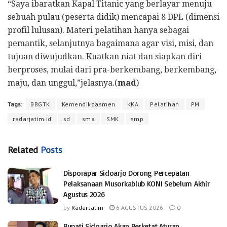
“Saya ibaratkan Kapal Titanic yang berlayar menuju
sebuah pulau (peserta didik) mencapai 8 DPL (dimensi
profil lulusan). Materi pelatihan hanya sebagai
pemantik, selanjutnya bagaimana agar visi, misi, dan
tujuan diwujudkan. Kuatkan niat dan siapkan diri
berproses, mulai dari pra-berkembang, berkembang,
maju, dan unggul,”jelasnya.(
mad
)
Tags:
BBGTK
Kemendikdasmen
KKA
Pelatihan
PM
radarjatim.id
sd
sma
SMK
smp
Related
Posts
Disporapar Sidoarjo Dorong Percepatan
Pelaksanaan Musorkablub KONI Sebelum Akhir
Agustus 2026
by
Radar Jatim
6 AGUSTUS 2026
0
Bupati Sidoarjo Akan Perketat Aturan