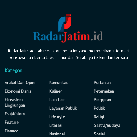
Radar Jatim adalah media online Jatim yang memberikan informasi
peristiwa dan berita Jawa Timur dan Surabaya terkini dan terbaru.
Kategori
Artikel Dan Opini
Komunitas
Pertanian
Ekonomi Bisnis
Kuliner
Peternakan
Ekosistem
Lain-Lain
Pinggiran
Lingkungan
Layanan Publik
Politik
Esai/Kolom
Lifestyle
Religi
Feature
Literasi
Sastra/Budaya
Finance
Nasional
Sosial