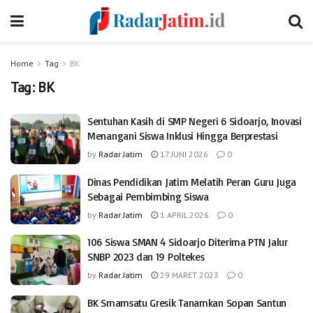
Home
Tag
BK
Tag:
BK
Sentuhan Kasih di SMP Negeri 6 Sidoarjo, Inovasi
Menangani Siswa Inklusi Hingga Berprestasi
by
Radar Jatim
17 JUNI 2026
0
Dinas Pendidikan Jatim Melatih Peran Guru Juga
Sebagai Pembimbing Siswa
by
Radar Jatim
1 APRIL 2026
0
106 Siswa SMAN 4 Sidoarjo Diterima PTN Jalur
SNBP 2023 dan 19 Poltekes
by
Radar Jatim
29 MARET 2023
0
BK Smamsatu Gresik Tanamkan Sopan Santun