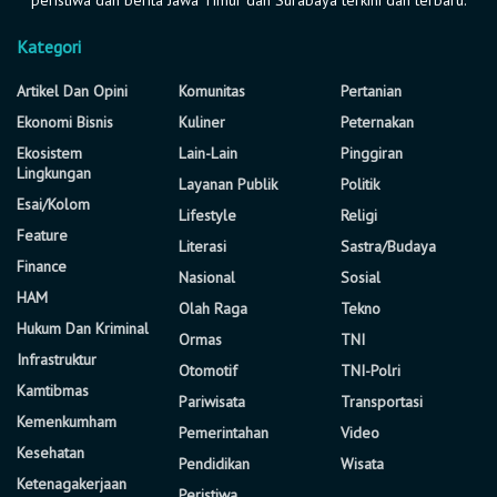
Kategori
Artikel Dan Opini
Komunitas
Pertanian
Ekonomi Bisnis
Kuliner
Peternakan
Ekosistem
Lain-Lain
Pinggiran
Lingkungan
Layanan Publik
Politik
Esai/Kolom
Lifestyle
Religi
Feature
Literasi
Sastra/Budaya
Finance
Nasional
Sosial
HAM
Olah Raga
Tekno
Hukum Dan Kriminal
Ormas
TNI
Infrastruktur
Otomotif
TNI-Polri
Kamtibmas
Pariwisata
Transportasi
Kemenkumham
Pemerintahan
Video
Kesehatan
Pendidikan
Wisata
Ketenagakerjaan
Peristiwa