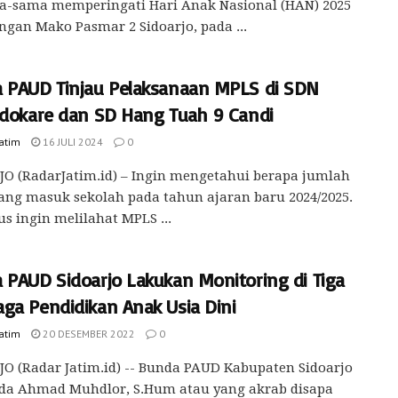
a-sama memperingati Hari Anak Nasional (HAN) 2025
ngan Mako Pasmar 2 Sidoarjo, pada ...
 PAUD Tinjau Pelaksanaan MPLS di SDN
idokare dan SD Hang Tuah 9 Candi
Jatim
16 JULI 2024
0
O (RadarJatim.id) – Ingin mengetahui berapa jumlah
ang masuk sekolah pada tahun ajaran baru 2024/2025.
us ingin melilahat MPLS ...
 PAUD Sidoarjo Lakukan Monitoring di Tiga
ga Pendidikan Anak Usia Dini
Jatim
20 DESEMBER 2022
0
O (Radar Jatim.id) -- Bunda PAUD Kabupaten Sidoarjo
ada Ahmad Muhdlor, S.Hum atau yang akrab disapa