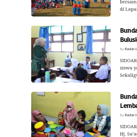
bersam
di Lapa
Bunda
Bulus
by
Radar 
SIDOARJ
siswa y
Sekalig
Bunda
Lemba
by
Radar 
SIDOARJ
Hj. Sa’