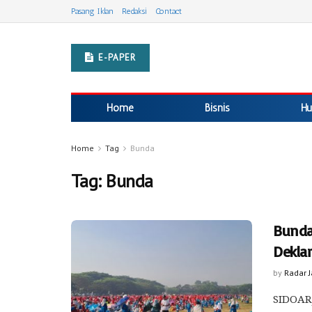
Pasang Iklan
Redaksi
Contact
E-PAPER
Home
Bisnis
Hu
Home
Tag
Bunda
Tag:
Bunda
Bunda
Dekla
by
Radar 
SIDOARJ