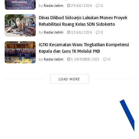
by
Radar Jatim
29 JULI 2026
0
Dinas Dikbud Sidoarjo Lakukan Monev Proyek
Rehabilitasi Ruang Kelas SDN Sidokerto
by
Radar Jatim
13 JULI 2026
0
IGTKI Kecamatan Waru Tingkatkan Kompetensi
Kepala dan Guru TK Melalui PKB
by
Radar Jatim
5 OKTOBER 2025
0
LOAD MORE