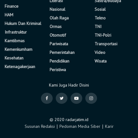
Literasi
Sastra/Budaya
Finance
Nasional
Sosial
HAM
Olah Raga
Tekno
Hukum Dan Kriminal
Ormas
TNI
Infrastruktur
Otomotif
TNI-Polri
Kamtibmas
Pariwisata
Transportasi
Kemenkumham
Pemerintahan
Video
Kesehatan
Pendidikan
Wisata
Ketenagakerjaan
Peristiwa
Kami Juga Hadir Disini
© 2020 radarjatim.id
Susunan Redaksi
∣
Pedoman Media Siber
∣
Karir