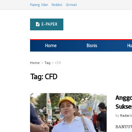
Pasang Iklan
Redaksi
Contact
E-PAPER
Home
Bisnis
Hu
Home
Tag
CFD
Tag:
CFD
Anggo
Sukse
by
Radar 
BANYUW