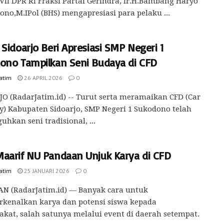
VII DPR RI Fraksi Partai Gerindra, Ir.H.Bambang Haryo
ono,M.IPol (BHS) mengapresiasi para pelaku ...
Sidoarjo Beri Apresiasi SMP Negeri 1
ono Tampilkan Seni Budaya di CFD
Jatim
26 APRIL 2026
0
O (RadarJatim.id) -- Turut serta meramaikan CFD (Car
y) Kabupaten Sidoarjo, SMP Negeri 1 Sukodono telah
hkan seni tradisional, ...
aarif NU Pandaan Unjuk Karya di CFD
Jatim
25 JANUARI 2026
0
N (RadarJatim.id) — Banyak cara untuk
kenalkan karya dan potensi siswa kepada
kat, salah satunya melalui event di daerah setempat.