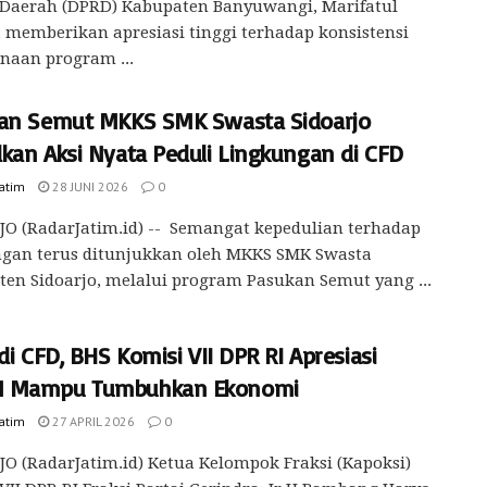
 Daerah (DPRD) Kabupaten Banyuwangi, Marifatul
 memberikan apresiasi tinggi terhadap konsistensi
naan program ...
an Semut MKKS SMK Swasta Sidoarjo
kan Aksi Nyata Peduli Lingkungan di CFD
Jatim
28 JUNI 2026
0
O (RadarJatim.id) -- Semangat kepedulian terhadap
ngan terus ditunjukkan oleh MKKS SMK Swasta
en Sidoarjo, melalui program Pasukan Semut yang ...
di CFD, BHS Komisi VII DPR RI Apresiasi
 Mampu Tumbuhkan Ekonomi
Jatim
27 APRIL 2026
0
O (RadarJatim.id) Ketua Kelompok Fraksi (Kapoksi)