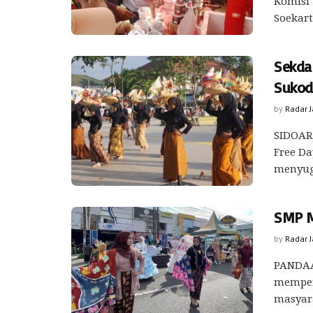
Komisi 
Soekart
Sekda 
Sukod
by
Radar 
SIDOARJ
Free Da
menyugu
SMP M
by
Radar 
PANDAA
memper
masyara