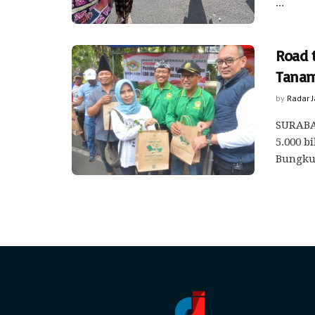
...
Road t
Tana
by
Radar 
SURABA
5.000 b
Bungkul