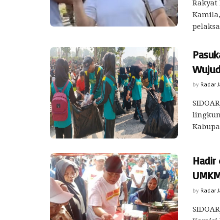
Rakyat
Kamila,
pelaksa
Pasuk
Wujud
by
Radar 
SIDOARJ
lingku
Kabupat
Hadir 
UMKM
by
Radar 
SIDOARJ