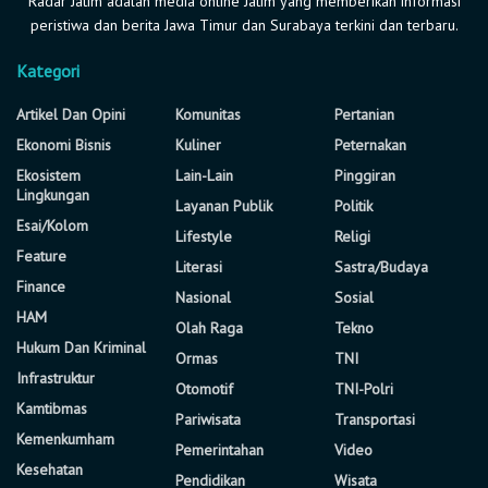
Radar Jatim adalah media online Jatim yang memberikan informasi
peristiwa dan berita Jawa Timur dan Surabaya terkini dan terbaru.
Kategori
Artikel Dan Opini
Komunitas
Pertanian
Ekonomi Bisnis
Kuliner
Peternakan
Ekosistem
Lain-Lain
Pinggiran
Lingkungan
Layanan Publik
Politik
Esai/Kolom
Lifestyle
Religi
Feature
Literasi
Sastra/Budaya
Finance
Nasional
Sosial
HAM
Olah Raga
Tekno
Hukum Dan Kriminal
Ormas
TNI
Infrastruktur
Otomotif
TNI-Polri
Kamtibmas
Pariwisata
Transportasi
Kemenkumham
Pemerintahan
Video
Kesehatan
Pendidikan
Wisata