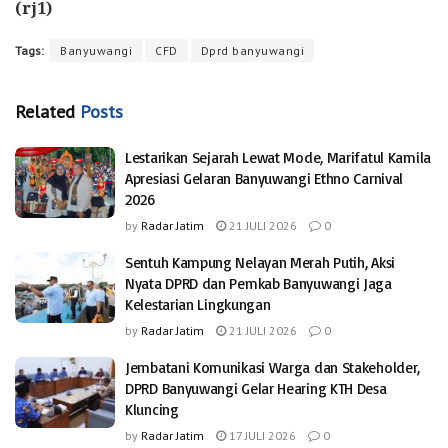
(rj1)
Tags:
Banyuwangi
CFD
Dprd banyuwangi
Related
Posts
Lestarikan Sejarah Lewat Mode, Marifatul Kamila
Apresiasi Gelaran Banyuwangi Ethno Carnival
2026
by
Radar Jatim
21 JULI 2026
0
Sentuh Kampung Nelayan Merah Putih, Aksi
Nyata DPRD dan Pemkab Banyuwangi Jaga
Kelestarian Lingkungan
by
Radar Jatim
21 JULI 2026
0
Jembatani Komunikasi Warga dan Stakeholder,
DPRD Banyuwangi Gelar Hearing KTH Desa
Kluncing
by
Radar Jatim
17 JULI 2026
0