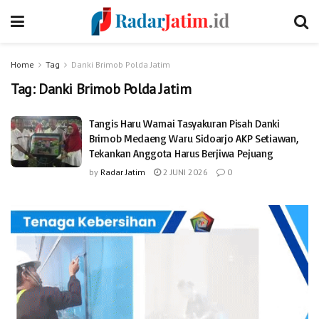
Home
Tag
Danki Brimob Polda Jatim
Tag:
Danki Brimob Polda Jatim
Tangis Haru Warnai Tasyakuran Pisah Danki
Brimob Medaeng Waru Sidoarjo AKP Setiawan,
Tekankan Anggota Harus Berjiwa Pejuang
by
Radar Jatim
2 JUNI 2026
0