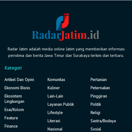
Radar Jatim adalah media online Jatim yang memberikan informasi
peristiwa dan berita Jawa Timur dan Surabaya terkini dan terbaru.
Kategori
Artikel Dan Opini
Komunitas
Pertanian
Ekonomi Bisnis
Kuliner
Peternakan
Ekosistem
Lain-Lain
Pinggiran
Lingkungan
Layanan Publik
Politik
Esai/Kolom
Lifestyle
Religi
Feature
Literasi
Sastra/Budaya
Finance
Nasional
Sosial