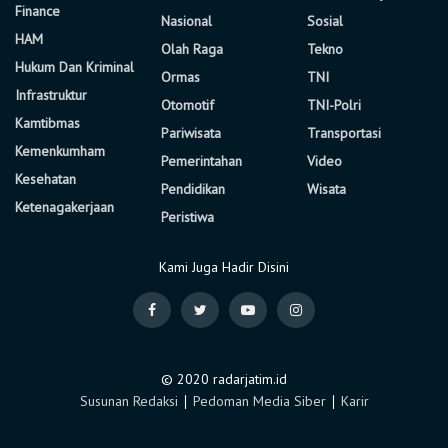
Finance
Nasional
Sosial
HAM
Olah Raga
Tekno
Hukum Dan Kriminal
Ormas
TNI
Infrastruktur
Otomotif
TNI-Polri
Kamtibmas
Pariwisata
Transportasi
Kemenkumham
Pemerintahan
Video
Kesehatan
Pendidikan
Wisata
Ketenagakerjaan
Peristiwa
Kami Juga Hadir Disini
© 2020 radarjatim.id
Susunan Redaksi
∣
Pedoman Media Siber
∣
Karir