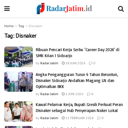
Home
Tag
Disnaker
Tag:
Disnaker
Ribuan Pencari Kerja Serbu ‘Career Day 2026’ di
SMK Krian 1 Sidoarjo
by
Radar Jatim
18 JUNI 2026
0
Angka Pengangguran Turun 4 Tahun Beruntun,
Disnaker Sidoarjo Andalkan Magang LN dan
Optimalkan BKK
by
Radar Jatim
1 JUNI 2026
0
Kawal Pelamar Kerja, Bupati Gresik Perkuat Peran
Disnaker sebagai Hub Penyerapan Naker Lokal
by
Radar Jatim
11 FEBRUARI 2026
0