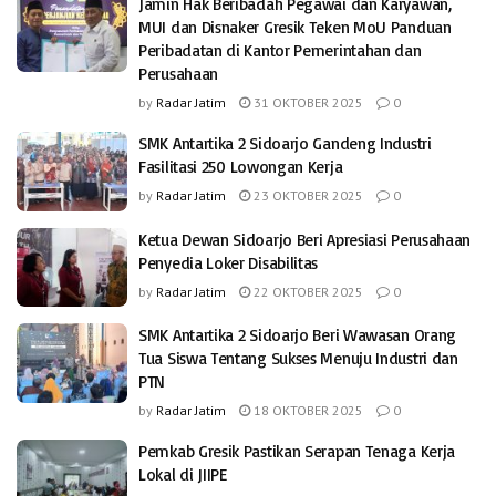
Jamin Hak Beribadah Pegawai dan Karyawan,
MUI dan Disnaker Gresik Teken MoU Panduan
Peribadatan di Kantor Pemerintahan dan
Perusahaan
by
Radar Jatim
31 OKTOBER 2025
0
SMK Antartika 2 Sidoarjo Gandeng Industri
Fasilitasi 250 Lowongan Kerja
by
Radar Jatim
23 OKTOBER 2025
0
Ketua Dewan Sidoarjo Beri Apresiasi Perusahaan
Penyedia Loker Disabilitas
by
Radar Jatim
22 OKTOBER 2025
0
SMK Antartika 2 Sidoarjo Beri Wawasan Orang
Tua Siswa Tentang Sukses Menuju Industri dan
PTN
by
Radar Jatim
18 OKTOBER 2025
0
Pemkab Gresik Pastikan Serapan Tenaga Kerja
Lokal di JIIPE