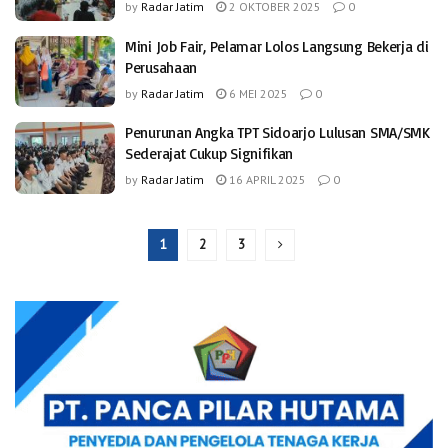
by
Radar Jatim
2 OKTOBER 2025
0
Mini Job Fair, Pelamar Lolos Langsung Bekerja di
Perusahaan
by
Radar Jatim
6 MEI 2025
0
Penurunan Angka TPT Sidoarjo Lulusan SMA/SMK
Sederajat Cukup Signifikan
by
Radar Jatim
16 APRIL 2025
0
1
2
3