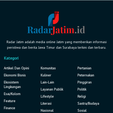
Radar Jatim adalah media online Jatim yang memberikan informasi
peristiwa dan berita Jawa Timur dan Surabaya terkini dan terbaru.
Kategori
Artikel Dan Opini
Komunitas
Pertanian
Ekonomi Bisnis
Kuliner
Peternakan
Ekosistem
Lain-Lain
Pinggiran
Lingkungan
Layanan Publik
Politik
Esai/Kolom
Lifestyle
Religi
Feature
Literasi
Sastra/Budaya
Finance
Nasional
Sosial