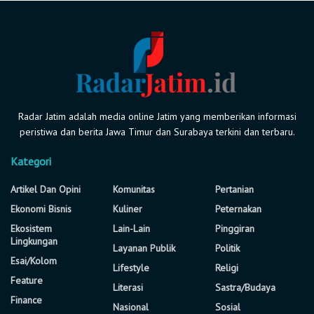
Radar Jatim adalah media online Jatim yang memberikan informasi
peristiwa dan berita Jawa Timur dan Surabaya terkini dan terbaru.
Kategori
Artikel Dan Opini
Komunitas
Pertanian
Ekonomi Bisnis
Kuliner
Peternakan
Ekosistem
Lain-Lain
Pinggiran
Lingkungan
Layanan Publik
Politik
Esai/Kolom
Lifestyle
Religi
Feature
Literasi
Sastra/Budaya
Finance
Nasional
Sosial