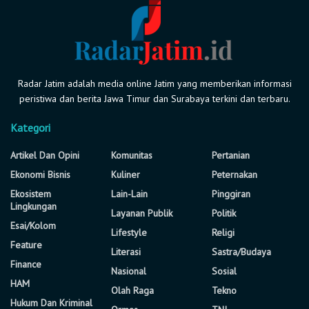
Radar Jatim adalah media online Jatim yang memberikan informasi
peristiwa dan berita Jawa Timur dan Surabaya terkini dan terbaru.
Kategori
Artikel Dan Opini
Komunitas
Pertanian
Ekonomi Bisnis
Kuliner
Peternakan
Ekosistem
Lain-Lain
Pinggiran
Lingkungan
Layanan Publik
Politik
Esai/Kolom
Lifestyle
Religi
Feature
Literasi
Sastra/Budaya
Finance
Nasional
Sosial
HAM
Olah Raga
Tekno
Hukum Dan Kriminal