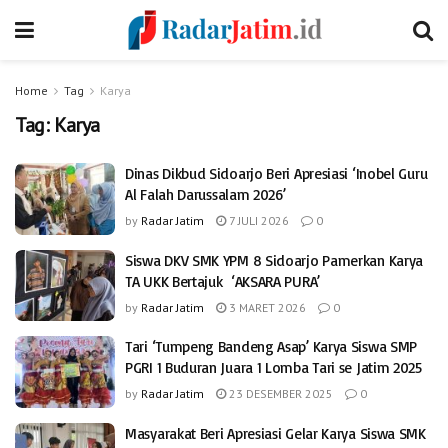
Home
Tag
Karya
Tag:
Karya
Dinas Dikbud Sidoarjo Beri Apresiasi ‘Inobel Guru
Al Falah Darussalam 2026’
by
Radar Jatim
7 JULI 2026
0
Siswa DKV SMK YPM 8 Sidoarjo Pamerkan Karya
TA UKK Bertajuk ‘AKSARA PURA’
by
Radar Jatim
3 MARET 2026
0
Tari ‘Tumpeng Bandeng Asap’ Karya Siswa SMP
PGRI 1 Buduran Juara 1 Lomba Tari se Jatim 2025
by
Radar Jatim
23 DESEMBER 2025
0
Masyarakat Beri Apresiasi Gelar Karya Siswa SMK