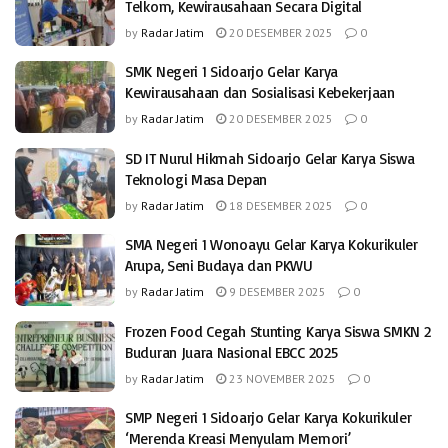
Telkom, Kewirausahaan Secara Digital
by
Radar Jatim
20 DESEMBER 2025
0
SMK Negeri 1 Sidoarjo Gelar Karya
Kewirausahaan dan Sosialisasi Kebekerjaan
by
Radar Jatim
20 DESEMBER 2025
0
SD IT Nurul Hikmah Sidoarjo Gelar Karya Siswa
Teknologi Masa Depan
by
Radar Jatim
18 DESEMBER 2025
0
SMA Negeri 1 Wonoayu Gelar Karya Kokurikuler
Arupa, Seni Budaya dan PKWU
by
Radar Jatim
9 DESEMBER 2025
0
Frozen Food Cegah Stunting Karya Siswa SMKN 2
Buduran Juara Nasional EBCC 2025
by
Radar Jatim
23 NOVEMBER 2025
0
SMP Negeri 1 Sidoarjo Gelar Karya Kokurikuler
‘Merenda Kreasi Menyulam Memori’