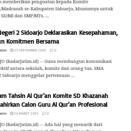
jo memberikan penguatan kepada Komite
h/Madrasah se-Kabupaten Sidoarjo, khususnya untuk
 SD/MI dan SMP/MTs. ...
egeri 2 Sidoarjo Deklarasikan Kesepahaman,
un Komitmen Bersama
Jatim
23 SEPTEMBER 2025
0
JO (RadarJatim.id) -- Guna membangun komunikasi
ektif antara sekolah, komite dan orang tua. SMA
2 Sidoarjo menggelar pertemuan ...
am Tahsin Al Qur’an Komite SD Khazanah
ahirkan Calon Guru Al Qur’an Profesional
Jatim
26 MARET 2025
0
O (RadarJatim.id) -- Ada hal yang menarik dari