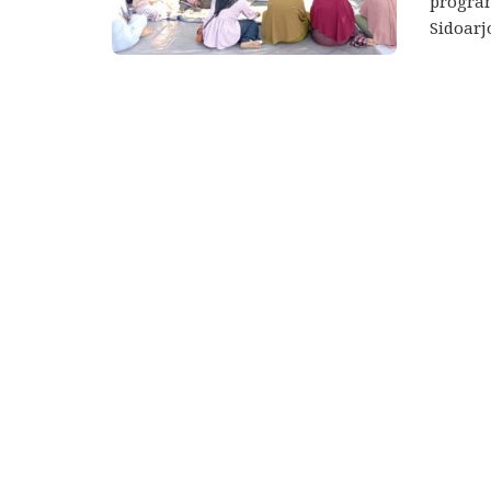
progra
Sidoarj