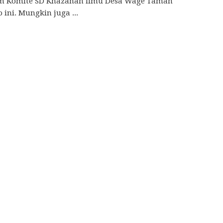
m Komite SD Khazanah Ilmu Desa Wage Taman
o ini. Mungkin juga ...