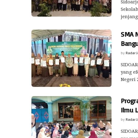
Sidoar
Sekola
jenjang
SMA N
Bang
by
Radar 
SIDOAR
yang ef
Negeri 
Progr
Ilmu L
by
Radar 
SIDOARJ