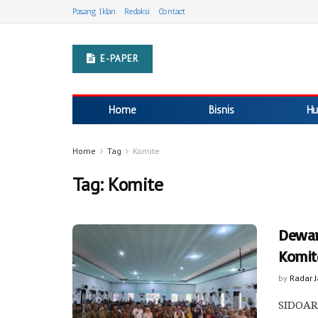
Pasang Iklan
Redaksi
Contact
E-PAPER
Home
Bisnis
Hu
Home
Tag
Komite
Tag:
Komite
Dewan
Komit
by
Radar 
SIDOAR