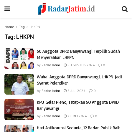
Home
Tag
LHKPN
Tag:
LHKPN
50 Anggota DPRD Banyuwangi Terpilih Sudah
Menyerahkan LHKPN
by
Radar Jatim
5 AGUSTUS 2024
0
Wahai Anggota DPRD Banyuwangi, LHKPN Jadi
Syarat Pelantikan
by
Radar Jatim
8 JULI 2024
0
KPU Gelar Pleno, Tetapkan 5O Anggota DPRD
Banyuwangi
by
Radar Jatim
28 MEI 2024
0
Hari Antikorupsi Sedunia, 12 Badan Publik Raih