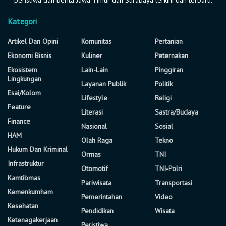
Kategori
Artikel Dan Opini
Komunitas
Pertanian
Ekonomi Bisnis
Kuliner
Peternakan
Ekosistem
Lain-Lain
Pinggiran
Lingkungan
Layanan Publik
Politik
Esai/Kolom
Lifestyle
Religi
Feature
Literasi
Sastra/Budaya
Finance
Nasional
Sosial
HAM
Olah Raga
Tekno
Hukum Dan Kriminal
Ormas
TNI
Infrastruktur
Otomotif
TNI-Polri
Kamtibmas
Pariwisata
Transportasi
Kemenkumham
Pemerintahan
Video
Kesehatan
Pendidikan
Wisata
Ketenagakerjaan
Peristiwa