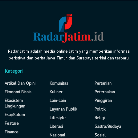
Radar Jatim adalah media online Jatim yang memberikan informasi
peristiwa dan berita Jawa Timur dan Surabaya terkini dan terbaru.
Kategori
Artikel Dan Opini
Komunitas
Pertanian
Ekonomi Bisnis
Kuliner
Peternakan
Ekosistem
Lain-Lain
Pinggiran
Lingkungan
Layanan Publik
Politik
Esai/Kolom
Lifestyle
Religi
Feature
Literasi
Sastra/Budaya
Finance
Nasional
Sosial