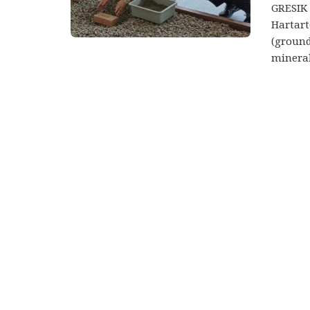
GRESIK 
Hartar
(ground
mineral