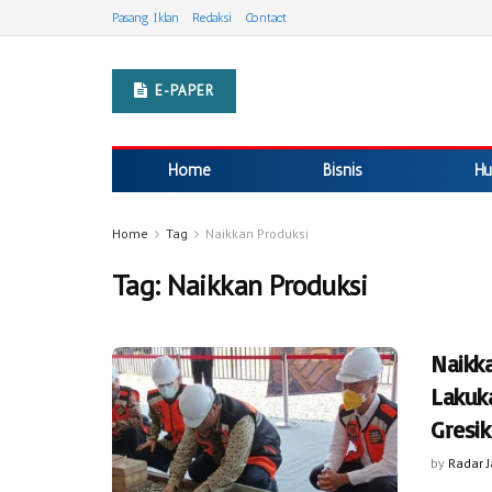
Pasang Iklan
Redaksi
Contact
E-PAPER
Home
Bisnis
Hu
Home
Tag
Naikkan Produksi
Tag:
Naikkan Produksi
Naikk
Lakuk
Gresik
by
Radar 