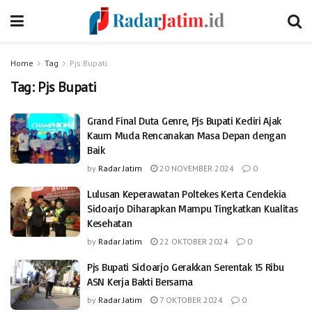
Home
Tag
Pjs Bupati
Tag:
Pjs Bupati
Grand Final Duta Genre, Pjs Bupati Kediri Ajak
Kaum Muda Rencanakan Masa Depan dengan
Baik
by
Radar Jatim
20 NOVEMBER 2024
0
Lulusan Keperawatan Poltekes Kerta Cendekia
Sidoarjo Diharapkan Mampu Tingkatkan Kualitas
Kesehatan
by
Radar Jatim
22 OKTOBER 2024
0
Pjs Bupati Sidoarjo Gerakkan Serentak 15 Ribu
ASN Kerja Bakti Bersama
by
Radar Jatim
7 OKTOBER 2024
0