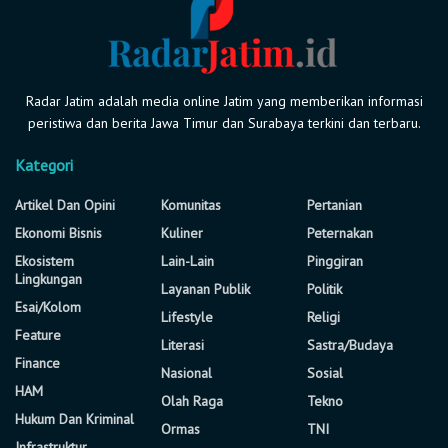
Radar Jatim adalah media online Jatim yang memberikan informasi
peristiwa dan berita Jawa Timur dan Surabaya terkini dan terbaru.
Kategori
Artikel Dan Opini
Komunitas
Pertanian
Ekonomi Bisnis
Kuliner
Peternakan
Ekosistem
Lain-Lain
Pinggiran
Lingkungan
Layanan Publik
Politik
Esai/Kolom
Lifestyle
Religi
Feature
Literasi
Sastra/Budaya
Finance
Nasional
Sosial
HAM
Olah Raga
Tekno
Hukum Dan Kriminal
Ormas
TNI
Infrastruktur