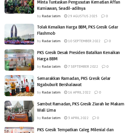
Minta Tuntaskan Pengusutan Kematian Affan
Kurniawan, Seadil-adilnya
by
Radar Jatim
29 AGUSTUS 2025
0
Tolak Kenaikan Harga BBM, PKS Gresik Gelar
Flashmob
by
Radar Jatim
10 SEPTEMBER 2022
0
PKS Gresik Desak Presiden Batalkan Kenaikan
Harga BBM
by
Radar Jatim
7 SEPTEMBER 2022
0
Semarakkan Ramadan, PKS Gresik Gelar
Ngabuburit Bershalawat
by
Radar Jatim
16 APRIL 2022
0
Sambut Ramadan, PKS Gresik Ziarah ke Makam
Wali Lima
by
Radar Jatim
3 APRIL 2022
0
PKS Gresik Tempatkan Caleg Milenial dan