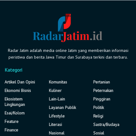
Radar Jatim adalah media online Jatim yang memberikan informasi
peristiwa dan berita Jawa Timur dan Surabaya terkini dan terbaru.
Kategori
Artikel Dan Opini
Komunitas
Pertanian
Ekonomi Bisnis
Kuliner
Peternakan
Ekosistem
Lain-Lain
Pinggiran
Lingkungan
Layanan Publik
Politik
Esai/Kolom
Lifestyle
Religi
Feature
Literasi
Sastra/Budaya
Finance
Nasional
Sosial