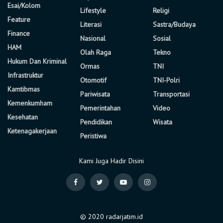
Esai/Kolom
Lifestyle
Religi
Feature
Literasi
Sastra/Budaya
Finance
Nasional
Sosial
HAM
Olah Raga
Tekno
Hukum Dan Kriminal
Ormas
TNI
Infrastruktur
Otomotif
TNI-Polri
Kamtibmas
Pariwisata
Transportasi
Kemenkumham
Pemerintahan
Video
Kesehatan
Pendidikan
Wisata
Ketenagakerjaan
Peristiwa
Kami Juga Hadir Disini
© 2020 radarjatim.id