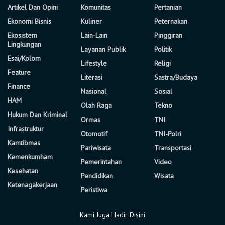
Artikel Dan Opini
Komunitas
Pertanian
Ekonomi Bisnis
Kuliner
Peternakan
Ekosistem
Lain-Lain
Pinggiran
Lingkungan
Layanan Publik
Politik
Esai/Kolom
Lifestyle
Religi
Feature
Literasi
Sastra/Budaya
Finance
Nasional
Sosial
HAM
Olah Raga
Tekno
Hukum Dan Kriminal
Ormas
TNI
Infrastruktur
Otomotif
TNI-Polri
Kamtibmas
Pariwisata
Transportasi
Kemenkumham
Pemerintahan
Video
Kesehatan
Pendidikan
Wisata
Ketenagakerjaan
Peristiwa
Kami Juga Hadir Disini