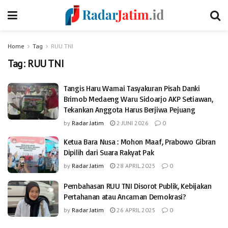
Home
Tag
RUU TNI
Tag:
RUU TNI
Tangis Haru Warnai Tasyakuran Pisah Danki
Brimob Medaeng Waru Sidoarjo AKP Setiawan,
Tekankan Anggota Harus Berjiwa Pejuang
by
Radar Jatim
2 JUNI 2026
0
Ketua Bara Nusa : Mohon Maaf, Prabowo Gibran
Dipilih dari Suara Rakyat Pak
by
Radar Jatim
28 APRIL 2025
0
Pembahasan RUU TNI Disorot Publik, Kebijakan
Pertahanan atau Ancaman Demokrasi?
by
Radar Jatim
26 APRIL 2025
0