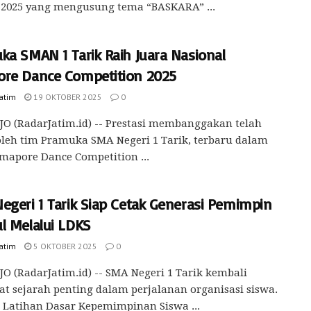
 2025 yang mengusung tema “BASKARA” ...
ka SMAN 1 Tarik Raih Juara Nasional
re Dance Competition 2025
Jatim
19 OKTOBER 2025
0
O (RadarJatim.id) -- Prestasi membanggakan telah
oleh tim Pramuka SMA Negeri 1 Tarik, terbaru dalam
mapore Dance Competition ...
egeri 1 Tarik Siap Cetak Generasi Pemimpin
l Melalui LDKS
Jatim
5 OKTOBER 2025
0
O (RadarJatim.id) -- SMA Negeri 1 Tarik kembali
t sejarah penting dalam perjalanan organisasi siswa.
 Latihan Dasar Kepemimpinan Siswa ...