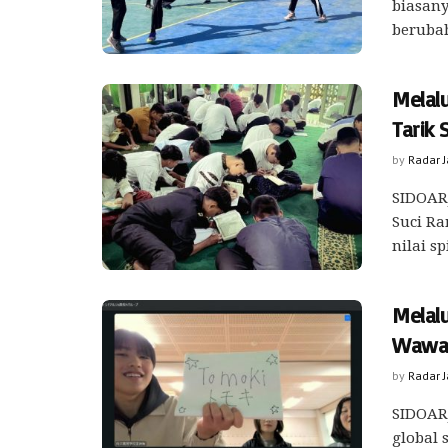
biasany
berubah
Melal
Tarik 
by
Radar 
SIDOARJ
Suci Ra
nilai spi
Melalu
Wawas
by
Radar 
SIDOAR
global