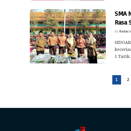
SMA N
Rasa 
by
Radar 
SIDOARJ
keceria
1 Tarik
1
2