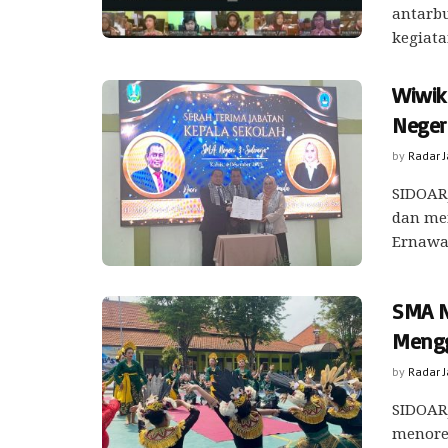
antarb
kegiatan
Wiwik
Negeri
by
Radar 
SIDOAR
dan men
Ernawat
SMA N
Mengg
by
Radar 
SIDOARJ
menore