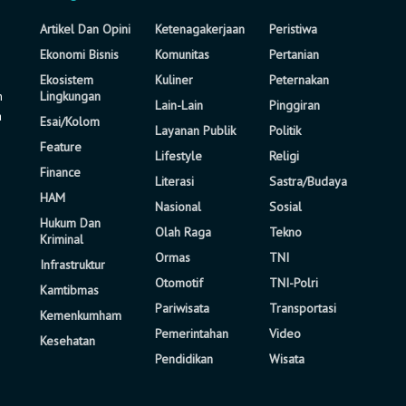
Artikel Dan Opini
Ketenagakerjaan
Peristiwa
Ekonomi Bisnis
Komunitas
Pertanian
Ekosistem
Kuliner
Peternakan
n
Lingkungan
Lain-Lain
Pinggiran
a
Esai/Kolom
Layanan Publik
Politik
Feature
Lifestyle
Religi
Finance
Literasi
Sastra/Budaya
HAM
Nasional
Sosial
Hukum Dan
Olah Raga
Tekno
Kriminal
Ormas
TNI
Infrastruktur
Otomotif
TNI-Polri
Kamtibmas
Pariwisata
Transportasi
Kemenkumham
Pemerintahan
Video
Kesehatan
Pendidikan
Wisata