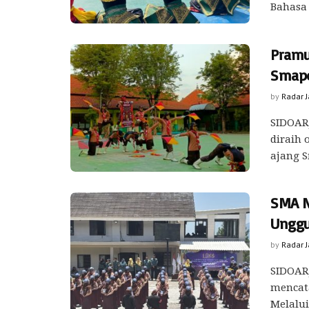
Bahasa
Pramu
Smapo
by
Radar 
SIDOARJ
diraih 
ajang S
SMA N
Unggu
by
Radar 
SIDOARJ
mencata
Melalui