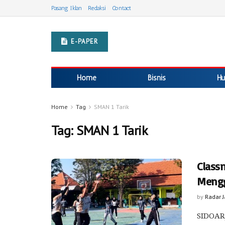
Pasang Iklan
Redaksi
Contact
E-PAPER
Home
Bisnis
Hu
Home
Tag
SMAN 1 Tarik
Tag:
SMAN 1 Tarik
Class
Mengge
by
Radar 
SIDOARJ