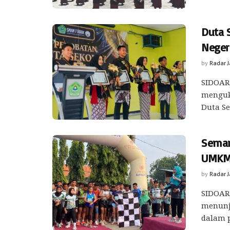
Duta S
Negeri
by
Radar 
SIDOARJ
menguki
Duta Se
Semar
UMKM 
by
Radar 
SIDOARJ
menunj
dalam p