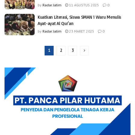
by
Radar Jatim
11 AGUSTUS 2025
0
Kuatkan Literasi, Siswa SMAN 1 Waru Menulis
Ayat-ayat Al Qur’an
by
Radar Jatim
23 MARET 2025
0
1
2
3