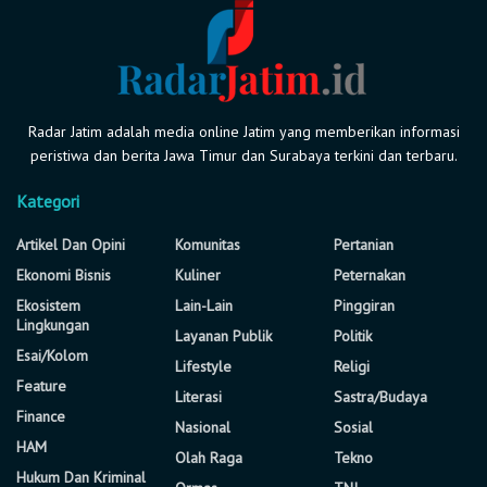
Radar Jatim adalah media online Jatim yang memberikan informasi
peristiwa dan berita Jawa Timur dan Surabaya terkini dan terbaru.
Kategori
Artikel Dan Opini
Komunitas
Pertanian
Ekonomi Bisnis
Kuliner
Peternakan
Ekosistem
Lain-Lain
Pinggiran
Lingkungan
Layanan Publik
Politik
Esai/Kolom
Lifestyle
Religi
Feature
Literasi
Sastra/Budaya
Finance
Nasional
Sosial
HAM
Olah Raga
Tekno
Hukum Dan Kriminal