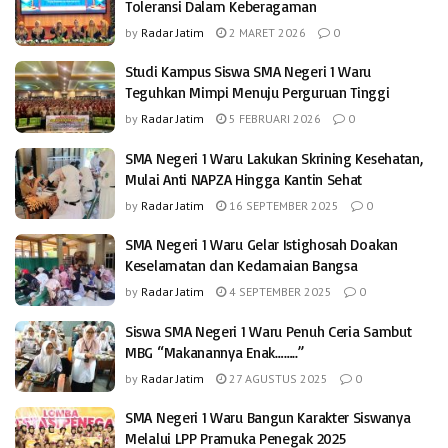
Toleransi Dalam Keberagaman
by
Radar Jatim
2 MARET 2026
0
Studi Kampus Siswa SMA Negeri 1 Waru
Teguhkan Mimpi Menuju Perguruan Tinggi
by
Radar Jatim
5 FEBRUARI 2026
0
SMA Negeri 1 Waru Lakukan Skrining Kesehatan,
Mulai Anti NAPZA Hingga Kantin Sehat
by
Radar Jatim
16 SEPTEMBER 2025
0
SMA Negeri 1 Waru Gelar Istighosah Doakan
Keselamatan dan Kedamaian Bangsa
by
Radar Jatim
4 SEPTEMBER 2025
0
Siswa SMA Negeri 1 Waru Penuh Ceria Sambut
MBG “Makanannya Enak……..”
by
Radar Jatim
27 AGUSTUS 2025
0
SMA Negeri 1 Waru Bangun Karakter Siswanya
Melalui LPP Pramuka Penegak 2025