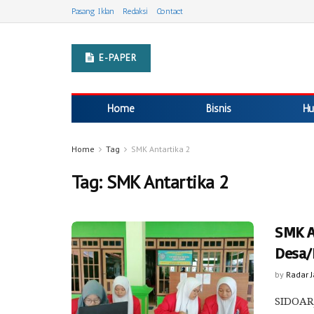
Pasang Iklan
Redaksi
Contact
E-PAPER
Home
Bisnis
Hu
Home
Tag
SMK Antartika 2
Tag:
SMK Antartika 2
SMK An
Desa/
by
Radar 
SIDOARJ