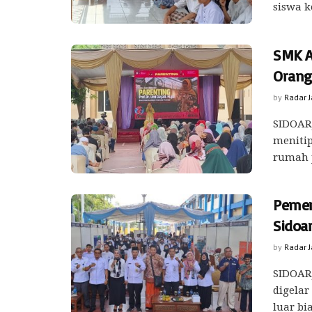
siswa k
SMK An
Orang
by
Radar 
SIDOARJ
menitip
rumah j
Pemeri
Sidoar
by
Radar 
SIDOARJ
digelar
luar bi