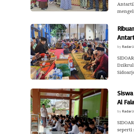
Antarti
mengelo
Ribua
Antart
by
Radar 
SIDOARJ
Dzikrul
Sidoarjo
Siswa
Al Fal
by
Radar 
SIDOARJ
seperti