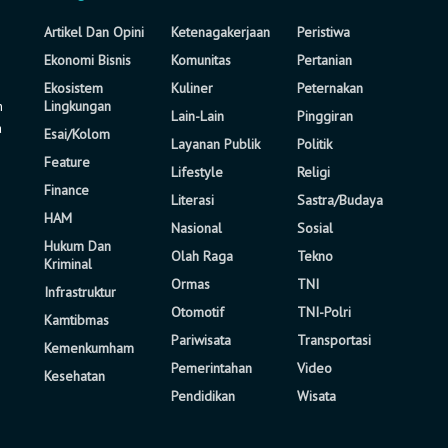
Artikel Dan Opini
Ketenagakerjaan
Peristiwa
Ekonomi Bisnis
Komunitas
Pertanian
Ekosistem
Kuliner
Peternakan
n
Lingkungan
Lain-Lain
Pinggiran
a
Esai/Kolom
Layanan Publik
Politik
Feature
Lifestyle
Religi
Finance
Literasi
Sastra/Budaya
HAM
Nasional
Sosial
Hukum Dan
Olah Raga
Tekno
Kriminal
Ormas
TNI
Infrastruktur
Otomotif
TNI-Polri
Kamtibmas
Pariwisata
Transportasi
Kemenkumham
Pemerintahan
Video
Kesehatan
Pendidikan
Wisata