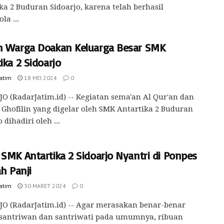
ka 2 Buduran Sidoarjo, karena telah berhasil
la ...
n Warga Doakan Keluarga Besar SMK
ika 2 Sidoarjo
Jatim
18 MEI 2024
0
O (RadarJatim.id) -- Kegiatan sema'an Al Qur'an dan
 Ghofilin yang digelar oleh SMK Antartika 2 Buduran
 dihadiri oleh ...
 SMK Antartika 2 Sidoarjo Nyantri di Ponpes
ah Panji
Jatim
30 MARET 2024
0
O (RadarJatim.id) -- Agar merasakan benar-benar
 santriwan dan santriwati pada umumnya, ribuan