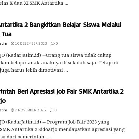
elas X dan XI SMK Antartika ...
tartika 2 Bangkitkan Belajar Siswa Melalui
 Tua
Jatim
10 DESEMBER 2023
0
O (RadarJatim.id) --Orang tua siswa tidak cukup
kan belajar anak-anaknya di sekolah saja. Tetapi di
uga harus lebih dimotivasi ...
ntah Beri Apresiasi Job Fair SMK Antartika 2
jo
Jatim
2 NOVEMBER 2023
0
O (RadarJatim.id) -- Program Job Fair 2023 yang
 SMK Antartika 2 Sidoarjo mendapatkan apresiasi yang
asa dari pemerintah. ...