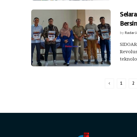
Selar
Bersin
by
Radar 
SIDOARJ
Revolus
teknolo
1
2