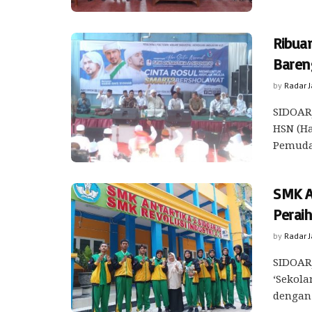
Ribuan
Baren
by
Radar 
SIDOARJ
HSN (Ha
Pemuda 
SMK A
Peraih
by
Radar 
SIDOARJ
‘Sekola
dengan 