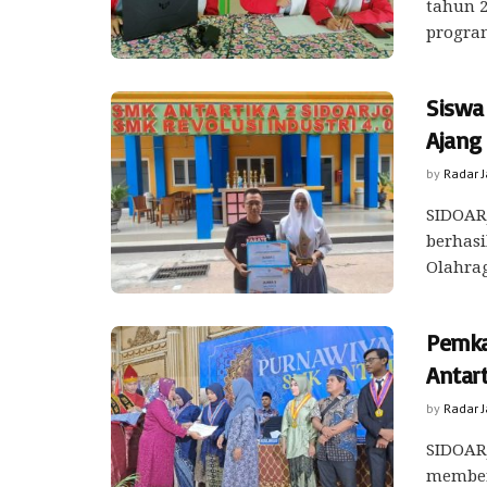
tahun 2
program
Siswa 
Ajang
by
Radar 
SIDOARJ
berhasi
Olahrag
Pemka
Antart
by
Radar 
SIDOARJ
memberi