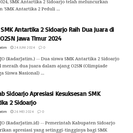
024, SMK Antartika 2 Sidoarjo telah meluncurkan
 'SMK Antartika 2 Peduli ...
SMK Antartika 2 Sidoarjo Raih Dua Juara di
 O2SN Jawa Timur 2024
Jatim
24 JUNI 2024
0
O (RadarJatim.) -- Dua siswa SMK Antartika 2 Sidoarjo
l meraih dua juara dalam ajang O2SN (Olimpiade
a Siswa Nasional) ...
b Sidoarjo Apresiasi Kesuksesan SMK
ika 2 Sidoarjo
Jatim
26 MEI 2024
0
O (RadarJatim.id) -- Pemerintah Kabupaten Sidoarjo
kan apresiasi yang setinggi-tingginya bagi SMK