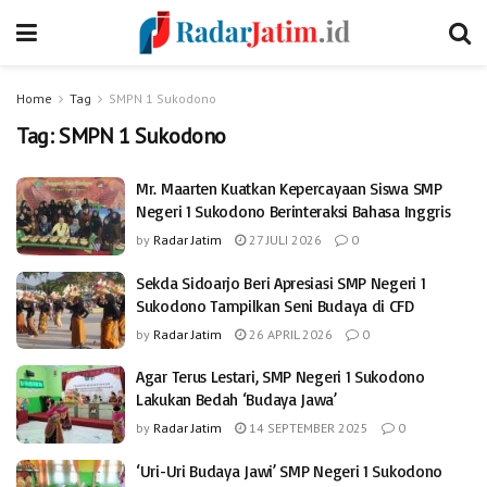
Home
Tag
SMPN 1 Sukodono
Tag:
SMPN 1 Sukodono
Mr. Maarten Kuatkan Kepercayaan Siswa SMP
Negeri 1 Sukodono Berinteraksi Bahasa Inggris
by
Radar Jatim
27 JULI 2026
0
Sekda Sidoarjo Beri Apresiasi SMP Negeri 1
Sukodono Tampilkan Seni Budaya di CFD
by
Radar Jatim
26 APRIL 2026
0
Agar Terus Lestari, SMP Negeri 1 Sukodono
Lakukan Bedah ‘Budaya Jawa’
by
Radar Jatim
14 SEPTEMBER 2025
0
‘Uri-Uri Budaya Jawi’ SMP Negeri 1 Sukodono