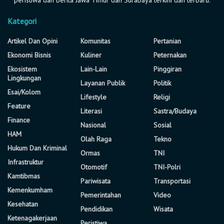
Kategori
Artikel Dan Opini
Komunitas
Pertanian
Ekonomi Bisnis
Kuliner
Peternakan
Ekosistem
Lain-Lain
Pinggiran
Lingkungan
Layanan Publik
Politik
Esai/Kolom
Lifestyle
Religi
Feature
Literasi
Sastra/Budaya
Finance
Nasional
Sosial
HAM
Olah Raga
Tekno
Hukum Dan Kriminal
Ormas
TNI
Infrastruktur
Otomotif
TNI-Polri
Kamtibmas
Pariwisata
Transportasi
Kemenkumham
Pemerintahan
Video
Kesehatan
Pendidikan
Wisata
Ketenagakerjaan
Peristiwa