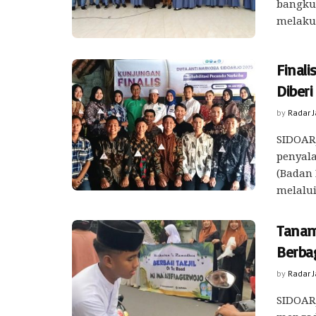
bangku 
melakuk
Final
Diber
by
Radar 
SIDOAR
penyal
(Badan 
melalui 
Tanam
Berbag
by
Radar 
SIDOARJ