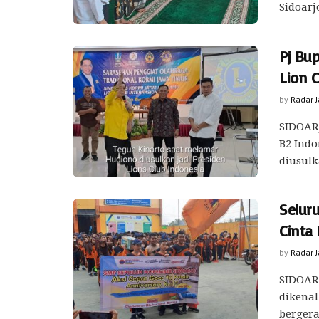
Sidoar
Pj Bup
Lion C
by
Radar 
SIDOARJ
B2 Indo
diusulk
Selur
Cinta
by
Radar 
SIDOARJ
dikenal
bergera