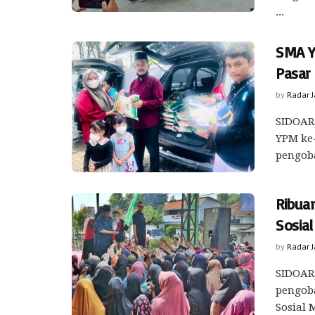
...
SMA Y
Pasar
by
Radar 
SIDOARJ
YPM ke-
pengoba
Ribua
Sosial
by
Radar 
SIDOARJ
pengoba
Sosial M