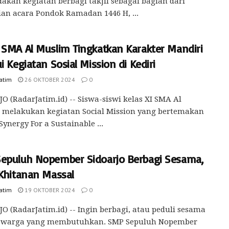
kan kegiatan berbagi takjil sebagai bagian dari
an acara Pondok Ramadan 1446 H, ...
 SMA Al Muslim Tingkatkan Karakter Mandiri
i Kegiatan Sosial Mission di Kediri
Jatim
26 OKTOBER 2024
0
O (RadarJatim.id) -- Siswa-siswi kelas XI SMA Al
 melakukan kegiatan Social Mission yang bertemakan
Synergy For a Sustainable ...
epuluh Nopember Sidoarjo Berbagi Sesama,
 Khitanan Massal
Jatim
19 OKTOBER 2024
0
O (RadarJatim.id) -- Ingin berbagi, atau peduli sesama
 warga yang membutuhkan. SMP Sepuluh Nopember