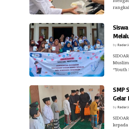
mengada
rangkai
Siswa
Melalu
by
Radar 
SIDOARJ
Muslim
“Youth 
SMP S
Gelar
by
Radar 
SIDOARJ
kepada