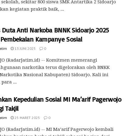
sekolah, sekitar 800 siswa SMK Antartika 2 Sidoarjo
an kegiatan praktik baik, ...
is Duta Anti Narkoba BNNK Sidoarjo 2025
i Pembekalan Kampanye Sosial
Jatim
13 JUNI 2025
0
JO (RadarJatim.id) -- Komitmen memerangi
ahgunaan narkotika terus digelorakan oleh BNKK
Narkotika Nasional Kabupaten) Sidoarjo. Kali ini
para ...
kan Kepedulian Sosial MI Ma’arif Pagerwojo
i Takjil
Jatim
25 MARET 2025
0
O (RadarJatim.id) -- MI Ma’arif Pagerwojo kembali