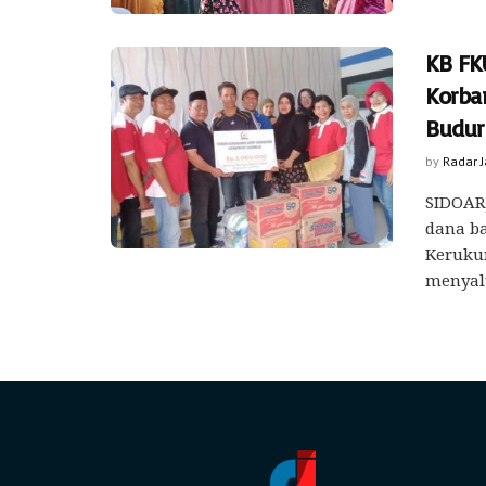
KB FK
Korba
Budur
by
Radar 
SIDOAR
dana b
Keruku
menyalu