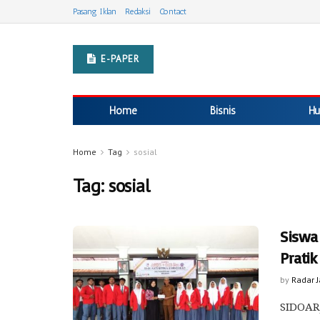
Pasang Iklan
Redaksi
Contact
E-PAPER
Home
Bisnis
Hu
Home
Tag
sosial
Tag:
sosial
Siswa
Pratik
by
Radar 
SIDOARJ