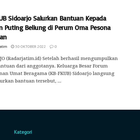
UB Sidoarjo Salurkan Bantuan Kepada
n Puting Beliung di Perum Oma Pesona
an
Jatim
30 OKTOBER 2022
0
JO (Radarjatim.id) Setelah berhasil mengumpulkan
antuan dari anggotanya. Keluarga Besar Forum
nan Umat Beragama (KB-FKUB) Sidoarjo langsung
rkan bantuan tersebut, ...
Kategori