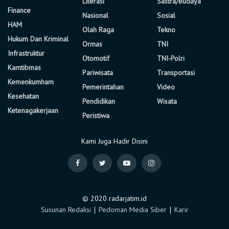
Literasi
Sastra/Budaya
Finance
Nasional
Sosial
HAM
Olah Raga
Tekno
Hukum Dan Kriminal
Ormas
TNI
Infrastruktur
Otomotif
TNI-Polri
Kamtibmas
Pariwisata
Transportasi
Kemenkumham
Pemerintahan
Video
Kesehatan
Pendidikan
Wisata
Ketenagakerjaan
Peristiwa
Kami Juga Hadir Disini
© 2020 radarjatim.id
Susunan Redaksi
∣
Pedoman Media Siber
∣
Karir