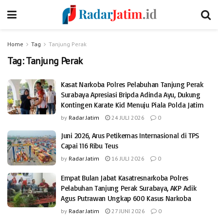
Home
Tag
Tanjung Perak
Tag:
Tanjung Perak
Kasat Narkoba Polres Pelabuhan Tanjung Perak
Surabaya Apresiasi Bripda Adinda Ayu, Dukung
Kontingen Karate Kid Menuju Piala Polda Jatim
by
Radar Jatim
24 JULI 2026
0
Juni 2026, Arus Petikemas Internasional di TPS
Capai 116 Ribu Teus
by
Radar Jatim
16 JULI 2026
0
Empat Bulan Jabat Kasatresnarkoba Polres
Pelabuhan Tanjung Perak Surabaya, AKP Adik
Agus Putrawan Ungkap 600 Kasus Narkoba
by
Radar Jatim
27 JUNI 2026
0