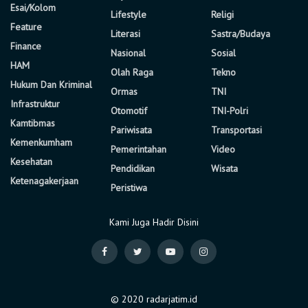
Esai/Kolom
Lifestyle
Religi
Feature
Literasi
Sastra/Budaya
Finance
Nasional
Sosial
HAM
Olah Raga
Tekno
Hukum Dan Kriminal
Ormas
TNI
Infrastruktur
Otomotif
TNI-Polri
Kamtibmas
Pariwisata
Transportasi
Kemenkumham
Pemerintahan
Video
Kesehatan
Pendidikan
Wisata
Ketenagakerjaan
Peristiwa
Kami Juga Hadir Disini
© 2020 radarjatim.id