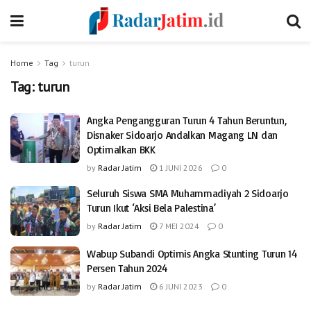
Home
Tag
turun
Tag:
turun
Angka Pengangguran Turun 4 Tahun Beruntun,
Disnaker Sidoarjo Andalkan Magang LN dan
Optimalkan BKK
by
Radar Jatim
1 JUNI 2026
0
Seluruh Siswa SMA Muhammadiyah 2 Sidoarjo
Turun Ikut ‘Aksi Bela Palestina’
by
Radar Jatim
7 MEI 2024
0
Wabup Subandi Optimis Angka Stunting Turun 14
Persen Tahun 2024
by
Radar Jatim
6 JUNI 2023
0