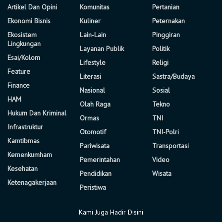
Artikel Dan Opini
Komunitas
Pertanian
Ekonomi Bisnis
Kuliner
Peternakan
Ekosistem
Lain-Lain
Pinggiran
Lingkungan
Layanan Publik
Politik
Esai/Kolom
Lifestyle
Religi
Feature
Literasi
Sastra/Budaya
Finance
Nasional
Sosial
HAM
Olah Raga
Tekno
Hukum Dan Kriminal
Ormas
TNI
Infrastruktur
Otomotif
TNI-Polri
Kamtibmas
Pariwisata
Transportasi
Kemenkumham
Pemerintahan
Video
Kesehatan
Pendidikan
Wisata
Ketenagakerjaan
Peristiwa
Kami Juga Hadir Disini