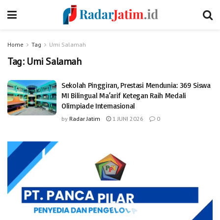
Home
Tag
Umi Salamah
Tag:
Umi Salamah
Sekolah Pinggiran, Prestasi Mendunia: 369 Siswa
MI Bilingual Ma’arif Ketegan Raih Medali
Olimpiade Internasional
by
Radar Jatim
1 JUNI 2026
0