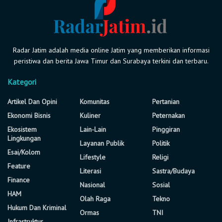
Radar Jatim adalah media online Jatim yang memberikan informasi
peristiwa dan berita Jawa Timur dan Surabaya terkini dan terbaru.
Kategori
Artikel Dan Opini
Komunitas
Pertanian
Ekonomi Bisnis
Kuliner
Peternakan
Ekosistem
Lain-Lain
Pinggiran
Lingkungan
Layanan Publik
Politik
Esai/Kolom
Lifestyle
Religi
Feature
Literasi
Sastra/Budaya
Finance
Nasional
Sosial
HAM
Olah Raga
Tekno
Hukum Dan Kriminal
Ormas
TNI
Infrastruktur