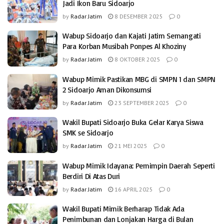
Jadi Ikon Baru Sidoarjo
by
Radar Jatim
8 DESEMBER 2025
0
Wabup Sidoarjo dan Kajati Jatim Semangati
Para Korban Musibah Ponpes Al Khoziny
by
Radar Jatim
8 OKTOBER 2025
0
Wabup Mimik Pastikan MBG di SMPN 1 dan SMPN
2 Sidoarjo Aman Dikonsumsi
by
Radar Jatim
23 SEPTEMBER 2025
0
Wakil Bupati Sidoarjo Buka Gelar Karya Siswa
SMK se Sidoarjo
by
Radar Jatim
21 MEI 2025
0
Wabup Mimik Idayana: Pemimpin Daerah Seperti
Berdiri Di Atas Duri
by
Radar Jatim
16 APRIL 2025
0
Wakil Bupati Mimik Berharap Tidak Ada
Penimbunan dan Lonjakan Harga di Bulan