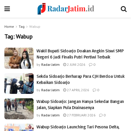
Home
Tag
Wabup
Tag:
Wabup
Wakil Bupati Sidoarjo Doakan Angkin Siswi SMP
Negeri 6 Jadi Finalis Putri Pertiwi Terbaik
by
Radar Jatim
2 JUNI 2026
0
Sekda Sidoarjo Berharap Para CJH Berdoa Untuk
Kebaikan Sidoarjo
by
Radar Jatim
27 APRIL 2026
0
Wabup Sidoarjo: Jangan Hanya Sekedar Bangun
Jalan, Siapkan Pula Drainasenya
by
Radar Jatim
27 FEBRUARI 2026
0
Wabup Sidoarjo Launching Tari Pesona Delta,