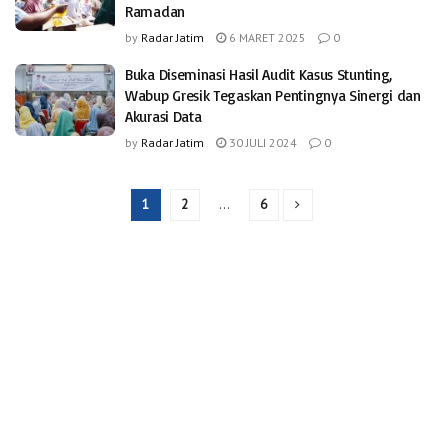
Ramadan
by
Radar Jatim
6 MARET 2025
0
Buka Diseminasi Hasil Audit Kasus Stunting,
Wabup Gresik Tegaskan Pentingnya Sinergi dan
Akurasi Data
by
Radar Jatim
30 JULI 2024
0
1
2
…
6