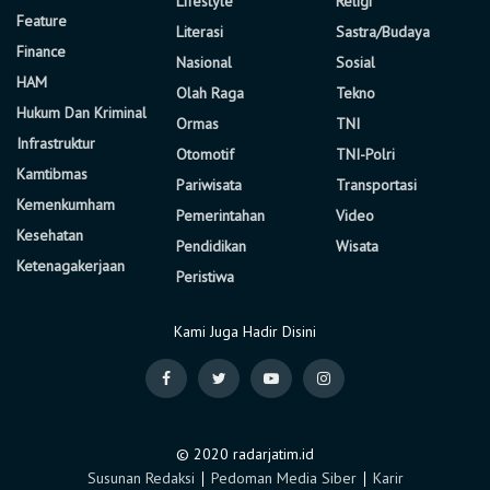
Lifestyle
Religi
Feature
Literasi
Sastra/Budaya
Finance
Nasional
Sosial
HAM
Olah Raga
Tekno
Hukum Dan Kriminal
Ormas
TNI
Infrastruktur
Otomotif
TNI-Polri
Kamtibmas
Pariwisata
Transportasi
Kemenkumham
Pemerintahan
Video
Kesehatan
Pendidikan
Wisata
Ketenagakerjaan
Peristiwa
Kami Juga Hadir Disini
© 2020 radarjatim.id
Susunan Redaksi
∣
Pedoman Media Siber
∣
Karir