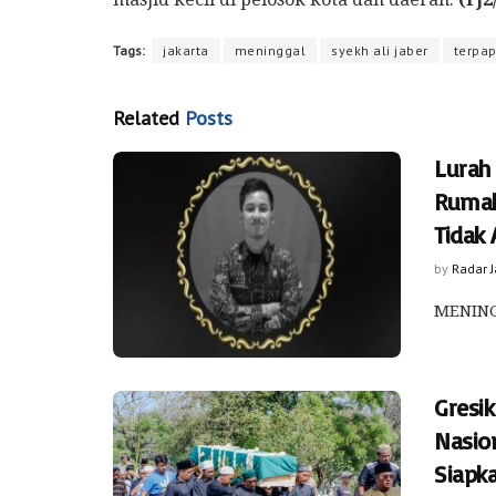
Tags:
jakarta
meninggal
syekh ali jaber
terpap
Related
Posts
Lurah
Rumah
Tidak
by
Radar 
MENINGG
Gresik
Nasio
Siapk