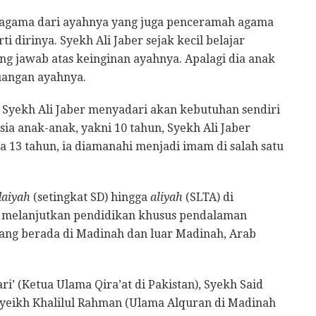
an agama dari ayahnya yang juga penceramah agama
dirinya. Syekh Ali Jaber sejak kecil belajar
ng jawab atas keinginan ayahnya. Apalagi dia anak
uangan ayahnya.
, Syekh Ali Jaber menyadari akan kebutuhan sendiri
ia anak-anak, yakni 10 tahun, Syekh Ali Jaber
ia 13 tahun, ia diamanahi menjadi imam di salah satu
daiyah
(setingkat SD) hingga
aliyah
(SLTA) di
ia melanjutkan pendidikan khusus pendalaman
ang berada di Madinah dan luar Madinah, Arab
’ (Ketua Ulama Qira’at di Pakistan), Syekh Said
yeikh Khalilul Rahman (Ulama Alquran di Madinah