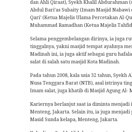
dan Ahli Qiraat), Syekh Khalil Abdurahman (
Abdul Bari’as Subaity (Imam Masjid Nabawi d
Qari’ (Ketua Majelis Ulama Percetakan Al-Q
Muhammad Ramadhan (Ketua Majelis Tahfidz
Selama penggembelangan dirinya, ia juga r
tinggalnya, yakni masjid tempat ayahnya me
Madinah ini, ia juga aktif sebagai guru haf
salat di salah satu masjid Kota Madinah.
Pada tahun 2008, kala usia 32 tahun, Syekh A
Nusa Tenggara Barat (NTB), asal istrinya ting
Imam salat, juga khatib di Masjid Agung Al-
Kariernya berlanjut saat ia diminta menjadi
Menteng, Jakarta. Selain itu, ia juga menjad
Masid Sunda kelapa, Menteng, Jakarta.