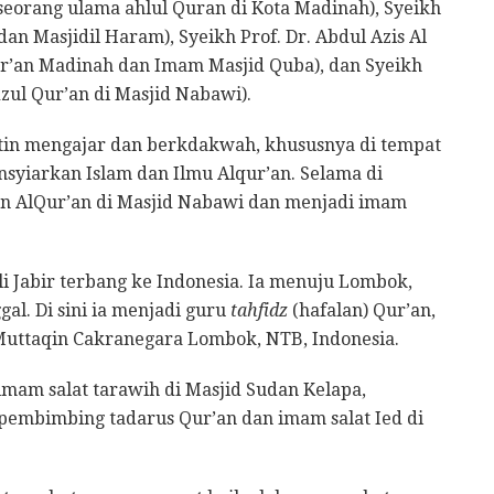
seorang ulama ahlul Quran di Kota Madinah), Syeikh
an Masjidil Haram), Syeikh Prof. Dr. Abdul Azis Al
ur’an Madinah dan Imam Masjid Quba), dan Syeikh
ul Qur’an di Masjid Nabawi).
utin mengajar dan berkdakwah, khususnya di tempat
nsyiarkan Islam dan Ilmu Alqur’an. Selama di
alan AlQur’an di Masjid Nabawi dan menjadi imam
li Jabir terbang ke Indonesia. Ia menuju Lombok,
gal. Di sini ia menjadi guru
tahfidz
(hafalan) Qur’an,
 Muttaqin Cakranegara Lombok, NTB, Indonesia.
 imam salat tarawih di Masjid Sudan Kelapa,
i pembimbing tadarus Qur’an dan imam salat Ied di