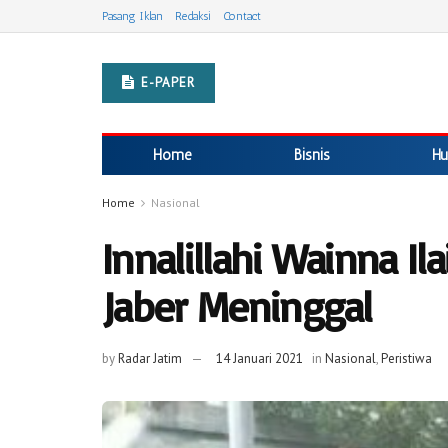
Pasang Iklan
Redaksi
Contact
E-PAPER
Home
Bisnis
Hu
Home
Nasional
Innalillahi Wainna Ila
Jaber Meninggal
by
Radar Jatim
14 Januari 2021
in
Nasional
,
Peristiwa