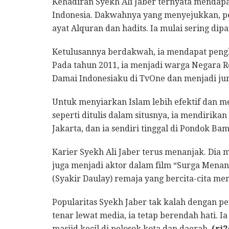
Kehadiran Syekh Ali Jaber ternyata mendapa
Indonesia. Dakwahnya yang menyejukkan, pen
ayat Alquran dan hadits. Ia mulai sering dipa
Ketulusannya berdakwah, ia mendapat peng
Pada tahun 2011, ia menjadi warga Negara Rep
Damai Indonesiaku di TvOne dan menjadi juri
Untuk menyiarkan Islam lebih efektif dan me
seperti ditulis dalam situsnya, ia mendirikan
Jakarta, dan ia sendiri tinggal di Pondok Ba
Karier Syekh Ali Jaber terus menanjak. Dia m
juga menjadi aktor dalam film “Surga Menant
(Syakir Daulay) remaja yang bercita-cita me
Popularitas Syekh Jaber tak kalah dengan p
tenar lewat media, ia tetap berendah hati. I
masjid kecil di pelosok kota dan daerah.
(rj2