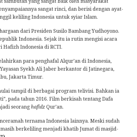
t sambutan yang sangat baik oleh masyarakat
yampaiannya sangat rinci, dan berisi dengan ayat-
nggil keliling Indonesia untuk syiar Islam.
hargaan dari Presiden Susilo Bambang Yudhoyono.
ublik Indonesia. Sejak itu ia rutin mengisi acara
 Hafizh Indonesia di RCTI.
lahirkan para penghafal Alqur’an di Indonesia,
 Yayasan Syekh Ali Jaber berkantor di Jatinegara,
mbu, Jakarta Timur.
ulai tampil di berbagai program telivisi. Bahkan ia
i”, pada tahun 2016. Film berkisah tentang Dafa
njadi seorang
hafidz
Qur’an.
enceramah ternama Indonesia lainnya. Meski sudah
a masih berkeliling menjadi khatib Jumat di masjid-
/*)