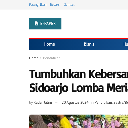
Pasang Iklan
Redaksi
Contact
E-PAPER
Home
Bisnis
Hu
Home
Pendidikan
Tumbuhkan Kebersam
Sidoarjo Lomba Mer
by
Radar Jatim
20 Agustus 2024
in
Pendidikan
,
Sastra/B