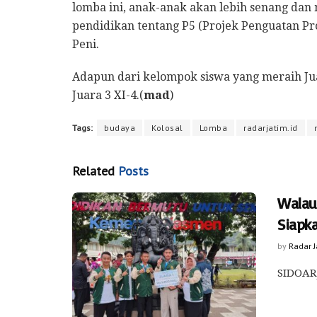
lomba ini, anak-anak akan lebih senang dan
pendidikan tentang P5 (Projek Penguatan Prof
Peni.
Adapun dari kelompok siswa yang meraih Juar
Juara 3 XI-4.(
mad
)
Tags:
budaya
Kolosal
Lomba
radarjatim.id
Related
Posts
Walau
Siapk
by
Radar 
SIDOARJ