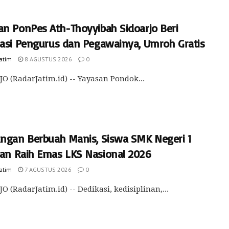
an PonPes Ath-Thoyyibah Sidoarjo Beri
iasi Pengurus dan Pegawainya, Umroh Gratis
Jatim
8 AGUSTUS 2026
0
O (RadarJatim.id) -- Yayasan Pondok...
angan Berbuah Manis, Siswa SMK Negeri 1
an Raih Emas LKS Nasional 2026
Jatim
7 AGUSTUS 2026
0
O (RadarJatim.id) -- Dedikasi, kedisiplinan,...