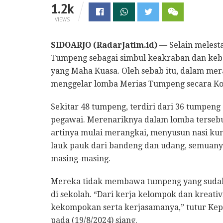
1.2k
VIEWS
SIDOARJO (RadarJatim.id)
— Selain melesta
Tumpeng sebagai simbul keakraban dan keb
yang Maha Kuasa. Oleh sebab itu, dalam mer
menggelar lomba Merias Tumpeng secara Kol
Sekitar 48 tumpeng, terdiri dari 36 tumpen
pegawai. Merenariknya dalam lomba tersebut
artinya mulai merangkai, menyusun nasi kun
lauk pauk dari bandeng dan udang, semuany
masing-masing.
Mereka tidak membawa tumpeng yang sudah 
di sekolah. “Dari kerja kelompok dan kreati
kekompokan serta kerjasamanya,” tutur Kepal
pada (19/8/2024) siang.