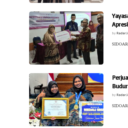
Yayas
Apres
by
Radar 
SIDOARJ
Perju
Budur
by
Radar 
SIDOARJ