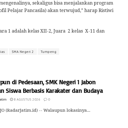
 mengenalinya, sekaligus bisa menjalankan program
il Pelajar Pancasila) akan terwujud,” harap Ristiwi
a 1 adalah kelas XII-2, Juara 2 kelas X-11 dan
rias
SMA Negeri 2
Tumpeng
pun di Pedesaan, SMK Negeri 1 Jabon
an Siswa Berbasis Karakater dan Budaya
Jatim
8 AGUSTUS 2026
0
O (RadarJatim.id) -- Walaupun lokasinya...