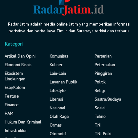
Radar Jatim adalah media online Jatim yang memberikan informasi
peristiwa dan berita Jawa Timur dan Surabaya terkini dan terbaru.
Kategori
Artikel Dan Opini
Komunitas
Pertanian
Ekonomi Bisnis
Kuliner
Peternakan
Ekosistem
Lain-Lain
Pinggiran
Lingkungan
Layanan Publik
Politik
Esai/Kolom
Lifestyle
Religi
Feature
Literasi
Sastra/Budaya
Finance
Nasional
Sosial
HAM
Olah Raga
Tekno
Hukum Dan Kriminal
Ormas
TNI
Infrastruktur
Otomotif
TNI-Polri