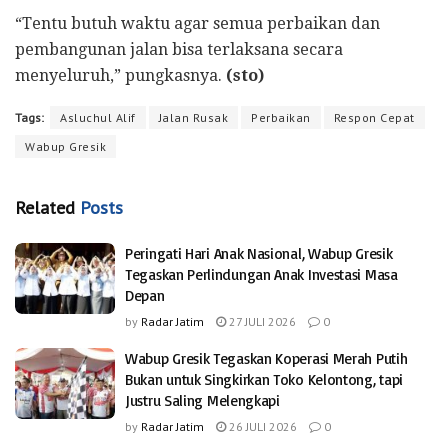
“Tentu butuh waktu agar semua perbaikan dan
pembangunan jalan bisa terlaksana secara
menyeluruh,” pungkasnya.
(sto)
Tags:
Asluchul Alif
Jalan Rusak
Perbaikan
Respon Cepat
Wabup Gresik
Related
Posts
Peringati Hari Anak Nasional, Wabup Gresik
Tegaskan Perlindungan Anak Investasi Masa
Depan
by
Radar Jatim
27 JULI 2026
0
Wabup Gresik Tegaskan Koperasi Merah Putih
Bukan untuk Singkirkan Toko Kelontong, tapi
Justru Saling Melengkapi
by
Radar Jatim
26 JULI 2026
0